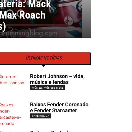
ateria: Mack
 Max Roach
s)
ÚLTIMAS NOTÍCIAS
Robert Johnson – vida,
música e lendas
Música, Músicos e etc
Baixos Fender Coronado
e Fender Starcaster
Contrabaixo