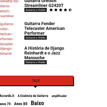
Guitarra Gretsch
Streamliner G2420T
Guitarra e Violão
Guitarra Fender
Telecaster American
Performer
Guitarra e Violão
A História de Django
Reinhardt e o Jazz
Manouche
Guitarra e Violão
TAGS
Accordo.it
A Essência da Guitarra
amplificador
Baixo
Anos 80
anos 70