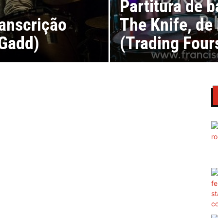
Partitura de b
ranscrição
The Knife, de
 Gadd)
(Trading Four