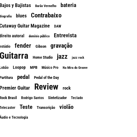
bateria
Bajos y Bajistas
Barão Vermelho
Contrabaixo
blues
Biografia
Cutaway Guitar Magazine
DAW
Entrevista
direito autoral
domínio público
fender
gravação
Gibson
estúdio
Guitarra
jazz
Home Studio
jazz rock
Loopop
MPB
Lobão
Músico Pro
Na Mira do Groove
pedal
Partitura
Pedal of the Day
Review
Premier Guitar
rock
Rock Brasil
Sintetizador
Rodrigo Santos
Teclado
Teste
violão
Transcrição
Telecaster
Áudio e Tecnologia