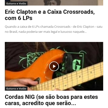
Guitarra e Violão
Eric Clapton e a Caixa Crossroads,
com 6 LPs
Quando a caixa de 6 LPs chamada Crossroads - de Eric Clapton - saiu
no Brasil, nada poderia ser mais legal e luxuoso naquele...
Guitarra e Violão
Cordas NIG (se são boas para estes
caras, acredito que serão...