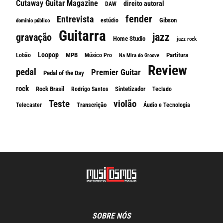
Cutaway Guitar Magazine
direito autoral
DAW
fender
Entrevista
Gibson
estúdio
domínio público
Guitarra
jazz
gravação
Home Studio
jazz rock
Loopop
MPB
Partitura
Lobão
Músico Pro
Na Mira do Groove
Review
pedal
Premier Guitar
Pedal of the Day
rock
Rock Brasil
Sintetizador
Rodrigo Santos
Teclado
Teste
violão
Transcrição
Telecaster
Áudio e Tecnologia
SOBRE NÓS