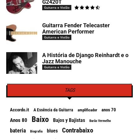
G2420T
Guitarra e Violão
Guitarra Fender Telecaster
American Performer
Guitarra e Violão
A História de Django Reinhardt e o
Jazz Manouche
Guitarra e Violão
TAGS
Accordo.it
anos 70
A Essência da Guitarra
amplificador
Baixo
Anos 80
Bajos y Bajistas
Barão Vermelho
Contrabaixo
bateria
blues
Biografia