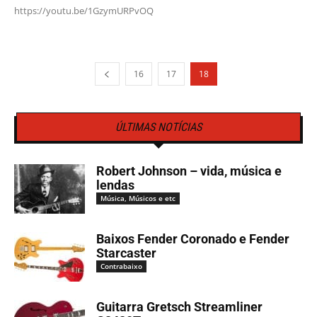
https://youtu.be/1GzymURPvOQ
16
17
18
ÚLTIMAS NOTÍCIAS
Robert Johnson – vida, música e
lendas
Música, Músicos e etc
Baixos Fender Coronado e Fender
Starcaster
Contrabaixo
Guitarra Gretsch Streamliner