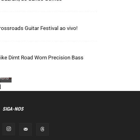
rossroads Guitar Festival ao vivo!
Todo
mundo
precisa
de
ike Dirnt Road Worn Precision Bass
mais
Velho
uma
mas
camiseta
não
do
morto
Pink
Floyd
SIGA-NOS