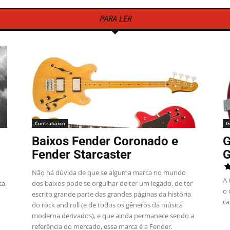
PARA LER
Contrabaixo
G
Baixos Fender Coronado e
G
Fender Starcaster
Não há dúvida de que se alguma marca no mundo
A 
ta,
dos baixos pode se orgulhar de ter um legado, de ter
o 
escrito grande parte das grandes páginas da história
ca
do rock and roll (e de todos os gêneros da música
moderna derivados), e que ainda permanece sendo a
referência do mercado, essa marca é a Fender.