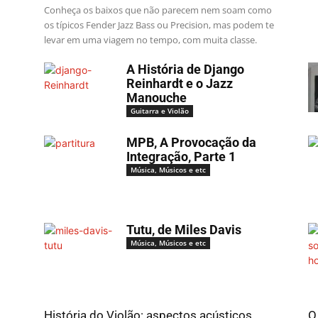
Conheça os baixos que não parecem nem soam como
os típicos Fender Jazz Bass ou Precision, mas podem te
levar em uma viagem no tempo, com muita classe.
A História de Django
Reinhardt e o Jazz
Manouche
Guitarra e Violão
MPB, A Provocação da
Integração, Parte 1
Música, Músicos e etc
Tutu, de Miles Davis
Música, Músicos e etc
História do Violão: aspectos acústicos,
O