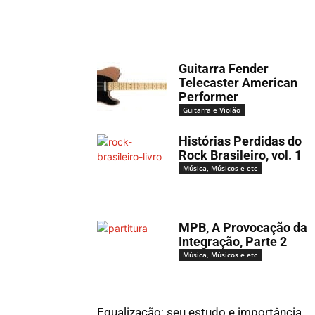
Guitarra Fender
Telecaster American
Performer
Guitarra e Violão
Histórias Perdidas do
Rock Brasileiro, vol. 1
Música, Músicos e etc
MPB, A Provocação da
Integração, Parte 2
Música, Músicos e etc
Equalização: seu estudo e importância