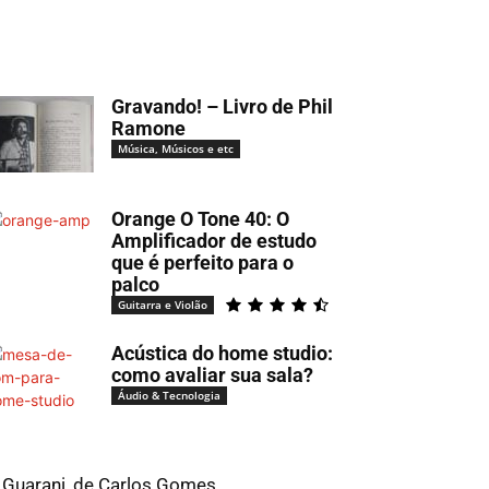
Gravando! – Livro de Phil
Ramone
Música, Músicos e etc
Orange O Tone 40: O
Amplificador de estudo
que é perfeito para o
palco
Guitarra e Violão
Acústica do home studio:
como avaliar sua sala?
Áudio & Tecnologia
 Guarani, de Carlos Gomes