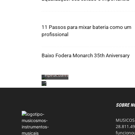
11 Passos para mixar bateria como um
profissional
Baixo Fodera Monarch 35th Aniversary
Conheça
nossa nova
loja de
camisetas
espetaculares
Jazz...
SOBRE N
MUSICOSM
28.811.49
funcionou