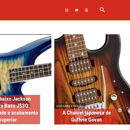
baixo Jackson
ra Bass JS3Q:
GUITARRA E VIOLÃO
dade e acabamento
A Charvel japonesa de
superior
Guthrie Govan