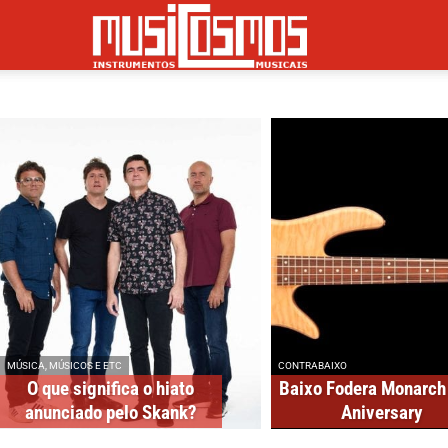
Musicosmos
MÚSICA, MÚSICOS E ETC
CONTRABAIXO
O que significa o hiato
Baixo Fodera Monarch
anunciado pelo Skank?
Aniversary