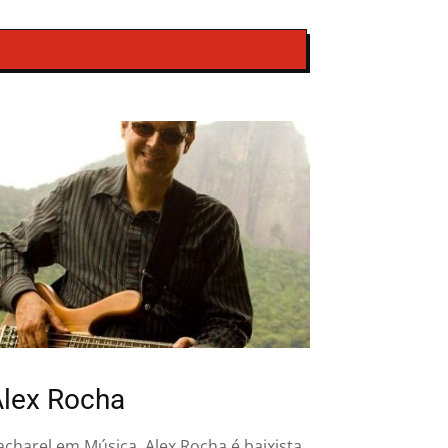
lex Rocha
acharel em Música, Alex Rocha é baixista,