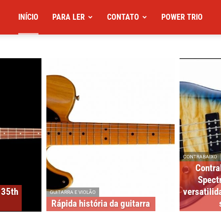
INÍCIO
PARA LER
CONTATO
POWER TRIO
CONTRABAIXO
Contra
Spect
 35th
versatili
GUITARRA E VIOLÃO
Rápida história da guitarra