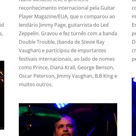
reconhecimento internacional pela Guitar
c
Player Magazine/EUA, que o comparou ao
m
id
lendário Jimmy Page, guitarrista do Led
E
s,
Zeppelin. Gravou e fez turnês com a banda
p
Double Trouble, (banda de Stevie Ray
D
Vaughan) e participou de importantes
c
festivais internacionais, ao lado de nomes
p
como Prince, Diana Krall, George Benson,
Oscar Peterson, Jimmy Vaughan, B.B King e
muitos outros.