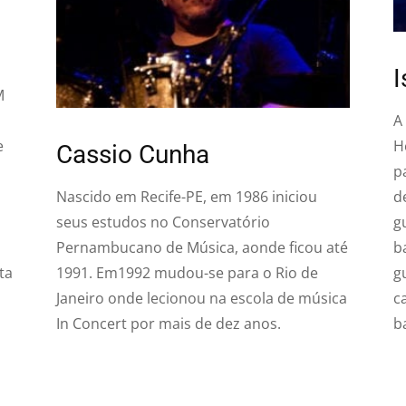
I
M
A
e
H
Cassio Cunha
p
Nascido em Recife-PE, em 1986 iniciou
d
seus estudos no Conservatório
g
Pernambucano de Música, aonde ficou até
b
ta
1991. Em1992 mudou-se para o Rio de
g
Janeiro onde lecionou na escola de música
c
In Concert por mais de dez anos.
b