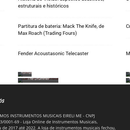
estruturais e históricos
Partitura de bateria: Mack The Knife, de
C
Max Roach (Trading Fours)
Fender Acoustasonic Telecaster
M
Um
baixista
perfeitamente
normal
The Drummer
ÓS
OS INSTRUMENTOS MUSICAIS EIRELI ME - CNPJ
3/0001-69 - Loja Online de Instrumentos Musicais,
 de 2017 até 2022. A loja de instrumentos musicais fechou,