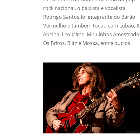
rock nacional, o baixista e vocalista
Rodrigo Santos foi integrante do Barão
Vermelho e também tocou com Lobão, K
Abelha, Leo Jaime, Miquinhos Amestrado
Os Britos, Blitz e Moska, entre outros.