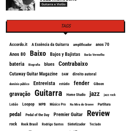
Guitarra e Violão
TAGS
Accordo.it
anos 70
A Essência da Guitarra
amplificador
Baixo
Anos 80
Bajos y Bajistas
Barão Vermelho
Contrabaixo
bateria
blues
Biografia
Cutaway Guitar Magazine
direito autoral
DAW
fender
Entrevista
Gibson
estúdio
domínio público
Guitarra
jazz
gravação
Home Studio
jazz rock
Loopop
MPB
Partitura
Lobão
Músico Pro
Na Mira do Groove
Review
pedal
Premier Guitar
Pedal of the Day
rock
Rock Brasil
Sintetizador
Rodrigo Santos
Teclado