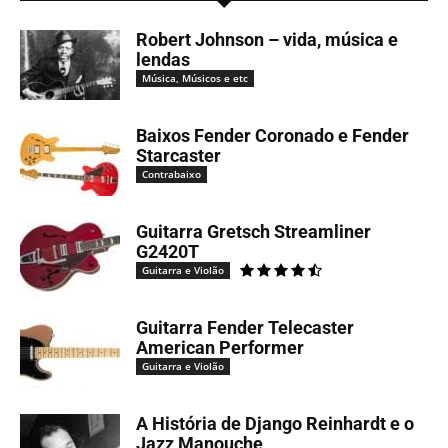
Robert Johnson – vida, música e
lendas
Música, Músicos e etc
Baixos Fender Coronado e Fender
Starcaster
Contrabaixo
Guitarra Gretsch Streamliner
G2420T
Guitarra e Violão
Guitarra Fender Telecaster
American Performer
Guitarra e Violão
A História de Django Reinhardt e o
Jazz Manouche