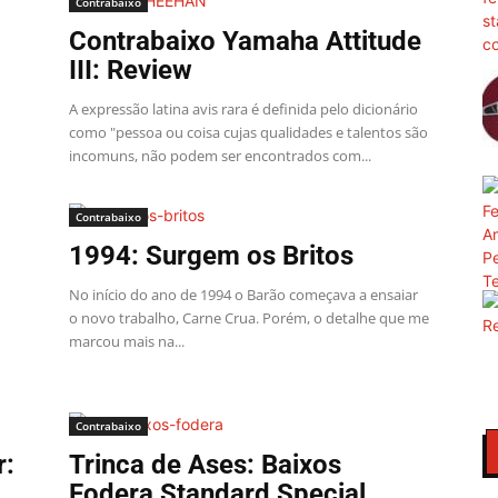
Contrabaixo
Contrabaixo Yamaha Attitude
III: Review
A expressão latina avis rara é definida pelo dicionário
como "pessoa ou coisa cujas qualidades e talentos são
incomuns, não podem ser encontrados com...
Contrabaixo
1994: Surgem os Britos
No início do ano de 1994 o Barão começava a ensaiar
o novo trabalho, Carne Crua. Porém, o detalhe que me
marcou mais na...
Contrabaixo
r:
Trinca de Ases: Baixos
Fodera Standard Special