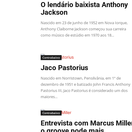
O lendário baixista Anthony
Jackson
Nascido em 23 de junho de 1952 em Nova Iorque,
Anthony Claiborne Jackson começou sua carreira
como músico de estúdio em 1970 aos 18...
Contrabaixo
Jaco Pastorius
Nascido em Norristown, Pensilvânia, em 1º de
dezembro de 1951 e batizado John Francis Anthony
Pastorius III, Jaco Pastorius é considerado um dos
maiores...
Contrabaixo
Entrevista com Marcus Mille
o groove pode mais