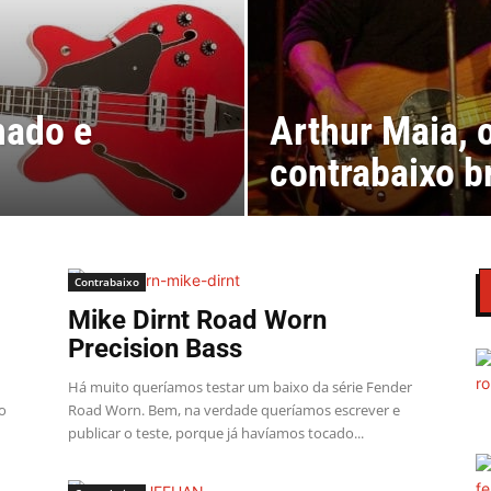
nado e
Arthur Maia, 
contrabaixo br
Contrabaixo
Mike Dirnt Road Worn
Precision Bass
Há muito queríamos testar um baixo da série Fender
o
Road Worn. Bem, na verdade queríamos escrever e
publicar o teste, porque já havíamos tocado...