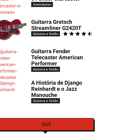
Contrabaixo
Guitarra Gretsch
Streamliner G2420T
Guitarra e Violão
Guitarra Fender
Telecaster American
Performer
Guitarra e Violão
A História de Django
Reinhardt e o Jazz
Manouche
Guitarra e Violão
TAGS