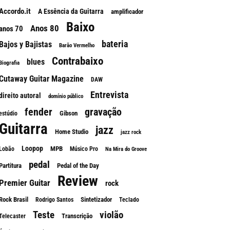
Accordo.it
A Essência da Guitarra
amplificador
Baixo
Anos 80
anos 70
bateria
Bajos y Bajistas
Barão Vermelho
Contrabaixo
blues
Biografia
Cutaway Guitar Magazine
DAW
Entrevista
direito autoral
domínio público
fender
gravação
Gibson
estúdio
Guitarra
jazz
Home Studio
jazz rock
Loopop
MPB
Lobão
Músico Pro
Na Mira do Groove
pedal
Partitura
Pedal of the Day
Review
Premier Guitar
rock
Rock Brasil
Sintetizador
Rodrigo Santos
Teclado
Teste
violão
Transcrição
Telecaster