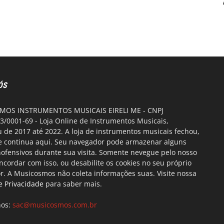
ÓS
OS INSTRUMENTOS MUSICAIS EIRELI ME - CNPJ
3/0001-69 - Loja Online de Instrumentos Musicais,
 de 2017 até 2022. A loja de instrumentos musicais fechou,
te continua aqui. Seu navegador pode armazenar alguns
nofensivos durante sua visita. Somente nevegue pelo nosso
oncordar com isso, ou desabilite os cookies no seu próprio
. A Musicosmos não coleta informações suas. Visite nossa
de Privacidade
para saber mais.
nos:
sac@musicosmos.com.br