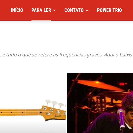
INÍCIO
PARA LER
CONTATO
POWER TRIO
ss, e tudo o que se refere às frequências graves. Aqui o baixi