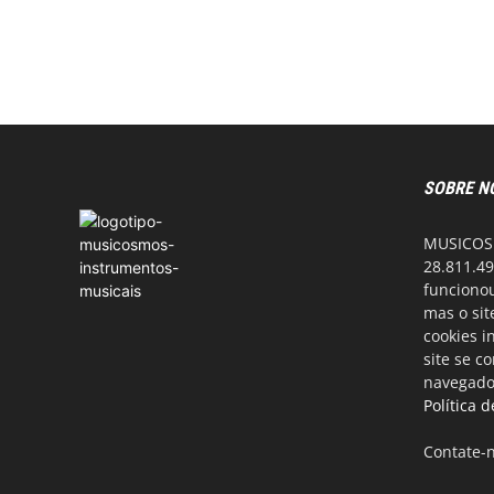
SOBRE N
MUSICOSM
28.811.49
funcionou
mas o si
cookies i
site se c
navegador
Política 
Contate-