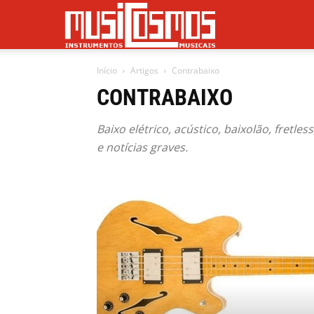
Musicosmos
Início
Artigos
Contrabaixo
CONTRABAIXO
Baixo elétrico, acústico, baixolão, fretle
e notícias graves.