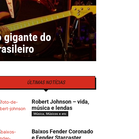
o gigante do
asileiro
ÚLTIMAS NOTÍCIAS
Robert Johnson – vida,
música e lendas
Música, Músicos e etc
Baixos Fender Coronado
e Fender Starcaster