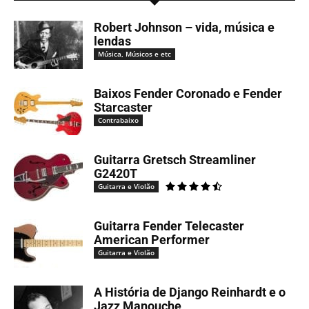
Robert Johnson – vida, música e
lendas
Música, Músicos e etc
Baixos Fender Coronado e Fender
Starcaster
Contrabaixo
Guitarra Gretsch Streamliner
G2420T
Guitarra e Violão
Guitarra Fender Telecaster
American Performer
Guitarra e Violão
A História de Django Reinhardt e o
Jazz Manouche