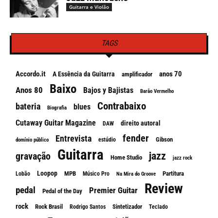
Guitarra e Violão
TAGS
Accordo.it
anos 70
A Essência da Guitarra
amplificador
Baixo
Anos 80
Bajos y Bajistas
Barão Vermelho
Contrabaixo
bateria
blues
Biografia
Cutaway Guitar Magazine
direito autoral
DAW
fender
Entrevista
Gibson
estúdio
domínio público
Guitarra
jazz
gravação
Home Studio
jazz rock
Loopop
MPB
Partitura
Lobão
Músico Pro
Na Mira do Groove
Review
pedal
Premier Guitar
Pedal of the Day
rock
Rock Brasil
Sintetizador
Rodrigo Santos
Teclado