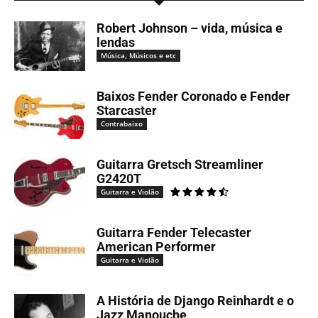
Robert Johnson – vida, música e
lendas
Música, Músicos e etc
Baixos Fender Coronado e Fender
Starcaster
Contrabaixo
Guitarra Gretsch Streamliner
G2420T
Guitarra e Violão
Guitarra Fender Telecaster
American Performer
Guitarra e Violão
A História de Django Reinhardt e o
Jazz Manouche