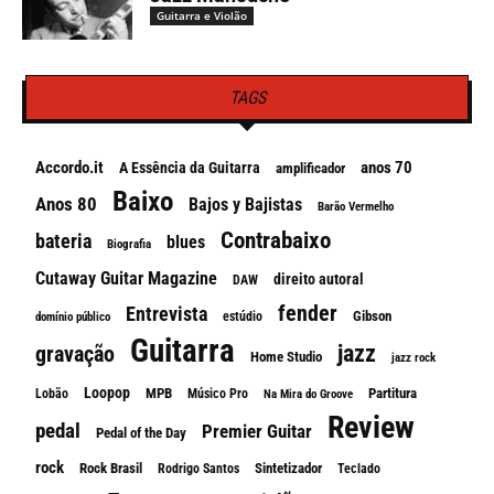
Guitarra e Violão
TAGS
Accordo.it
anos 70
A Essência da Guitarra
amplificador
Baixo
Anos 80
Bajos y Bajistas
Barão Vermelho
Contrabaixo
bateria
blues
Biografia
Cutaway Guitar Magazine
direito autoral
DAW
fender
Entrevista
Gibson
estúdio
domínio público
Guitarra
jazz
gravação
Home Studio
jazz rock
Loopop
MPB
Partitura
Lobão
Músico Pro
Na Mira do Groove
Review
pedal
Premier Guitar
Pedal of the Day
rock
Rock Brasil
Sintetizador
Rodrigo Santos
Teclado