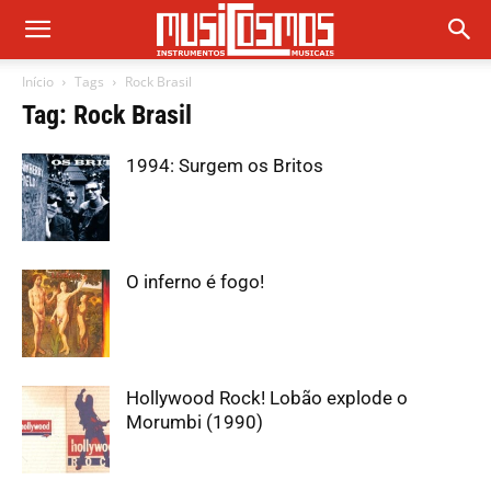
Início
Tags
Rock Brasil
Tag: Rock Brasil
1994: Surgem os Britos
O inferno é fogo!
Hollywood Rock! Lobão explode o
Morumbi (1990)