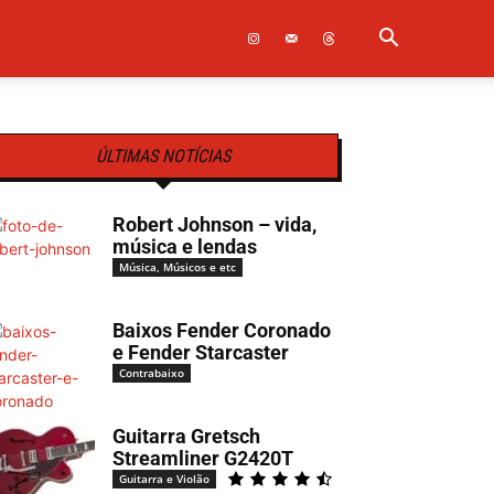
ÚLTIMAS NOTÍCIAS
Robert Johnson – vida,
música e lendas
Música, Músicos e etc
Baixos Fender Coronado
e Fender Starcaster
Contrabaixo
Guitarra Gretsch
Streamliner G2420T
Guitarra e Violão