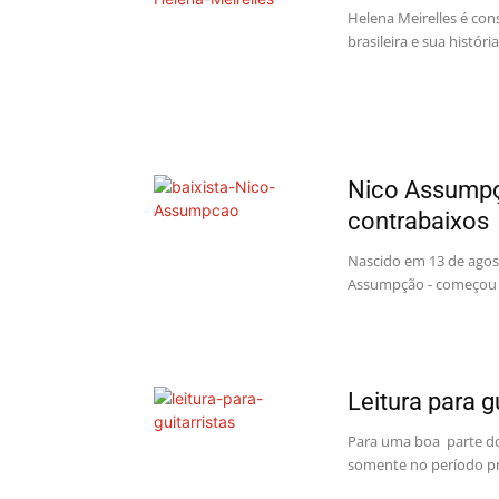
Helena Meirelles é co
brasileira e sua histór
Nico Assumpç
contrabaixos
Nascido em 13 de agos
Assumpção - começou a
Leitura para g
Para uma boa parte dos 
somente no período pre