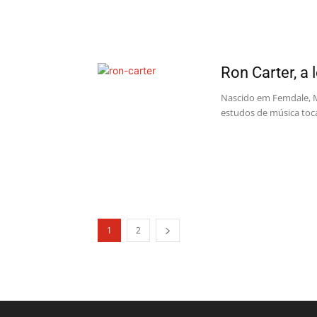
Ron Carter, a 
Nascido em Femdale, Mi
estudos de música toca
1
2