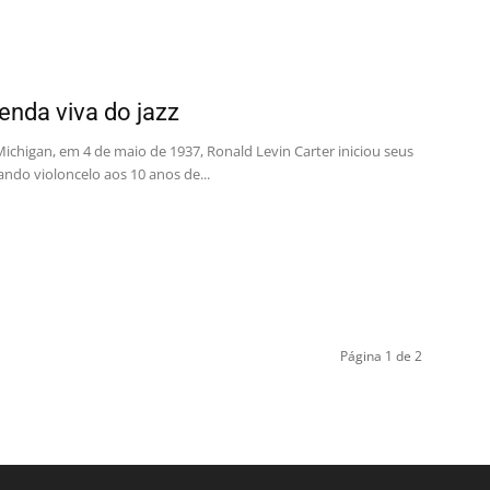
lenda viva do jazz
chigan, em 4 de maio de 1937, Ronald Levin Carter iniciou seus
ndo violoncelo aos 10 anos de...
Página 1 de 2