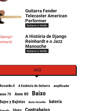
Guitarra Fender
Telecaster American
Performer
Guitarra e Violão
A História de Django
Reinhardt e o Jazz
Manouche
Guitarra e Violão
TAGS
Accordo.it
A Essência da Guitarra
amplificador
Baixo
Anos 80
anos 70
bateria
Bajos y Bajistas
Barão Vermelho
Contrabaixo
blues
Biografia