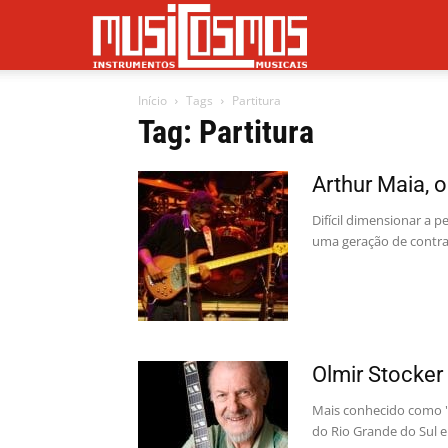
Musicosmos
Início
Tags
Partitura
Tag: Partitura
Arthur Maia, o
Difícil dimensionar a 
uma geração de contraba
Olmir Stocker 
Mais conhecido como "
do Rio Grande do Sul e