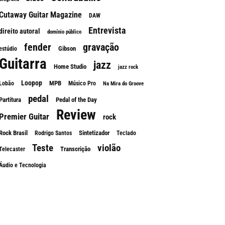
Cutaway Guitar Magazine
DAW
Entrevista
direito autoral
domínio público
fender
gravação
Gibson
estúdio
Guitarra
jazz
Home Studio
jazz rock
Loopop
MPB
Lobão
Músico Pro
Na Mira do Groove
pedal
Partitura
Pedal of the Day
Review
Premier Guitar
rock
Rock Brasil
Sintetizador
Rodrigo Santos
Teclado
Teste
violão
Transcrição
Telecaster
Áudio e Tecnologia