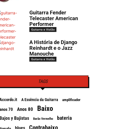
Guitarra Fender
Telecaster American
Performer
Guitarra e Violão
A História de Django
Reinhardt e o Jazz
Manouche
Guitarra e Violão
TAGS
Accordo.it
A Essência da Guitarra
amplificador
Baixo
Anos 80
anos 70
bateria
Bajos y Bajistas
Barão Vermelho
Contrabaixo
blues
Biografia