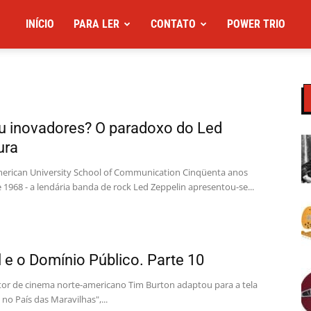
INÍCIO
PARA LER
CONTATO
POWER TRIO
u inovadores? O paradoxo do Led
ura
merican University School of Communication Cinqüenta anos
 1968 - a lendária banda de rock Led Zeppelin apresentou-se...
l e o Domínio Público. Parte 10
etor de cinema norte-americano Tim Burton adaptou para a tela
 no País das Maravilhas",...