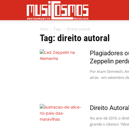
Musicosmos
Início
Tags
Direito autoral
Tag: direito autoral
Plagiadores o
Zeppelin perd
Por Aram Sinnreich, A
atrás - em setembro de
Direito Autora
No ano de 2010, o dir
grande o clássico "Alice