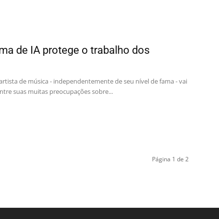
ma de IA protege o trabalho dos
rtista de música - independentemente de seu nível de fama - vai
entre suas muitas preocupações sobre...
Página 1 de 2