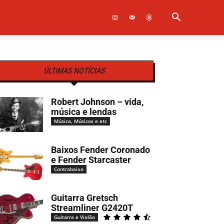
ÚLTIMAS NOTÍCIAS
Robert Johnson – vida,
música e lendas
Música, Músicos e etc
Baixos Fender Coronado
e Fender Starcaster
Contrabaixo
Guitarra Gretsch
Streamliner G2420T
Guitarra e Violão