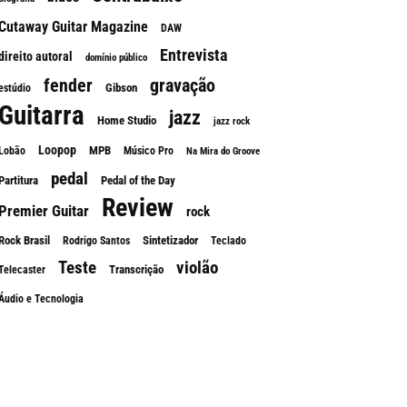
Cutaway Guitar Magazine
DAW
Entrevista
direito autoral
domínio público
fender
gravação
Gibson
estúdio
Guitarra
jazz
Home Studio
jazz rock
Loopop
MPB
Lobão
Músico Pro
Na Mira do Groove
pedal
Partitura
Pedal of the Day
Review
Premier Guitar
rock
Rock Brasil
Sintetizador
Rodrigo Santos
Teclado
Teste
violão
Transcrição
Telecaster
Áudio e Tecnologia