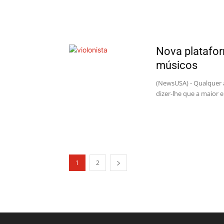
Nova platafor
músicos
(NewsUSA) - Qualquer a
dizer-lhe que a maior 
1
2