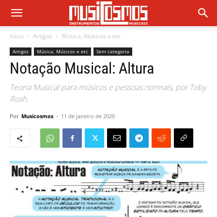
Início
Artigos
Música, Músicos e etc
Artigos
Música, Músicos e etc
Sem categoria
Notação Musical: Altura
Teoria Musical para músicos e pessoas normais, por Toby
Rush.
Por
Musicosmos
-
11 de janeiro de 2020