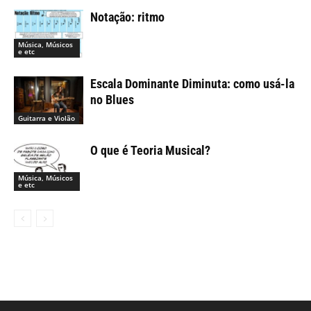
Notação: ritmo
Música, Músicos
e etc
Escala Dominante Diminuta: como usá-la
no Blues
Guitarra e Violão
O que é Teoria Musical?
Música, Músicos
e etc