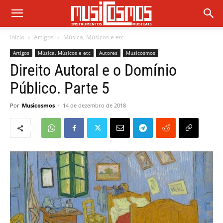
Início
Artigos
Música, Músicos e etc
Artigos
Música, Músicos e etc
Autores
Musicosmos
Direito Autoral e o Domínio
Público. Parte 5
Por
Musicosmos
-
14 de dezembro de 2018