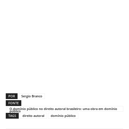
POR
Sergio Branco
FONTE
O domínio público no direito autoral brasileiro: uma obra em domínio
público
TAGS
direito autoral
domínio público