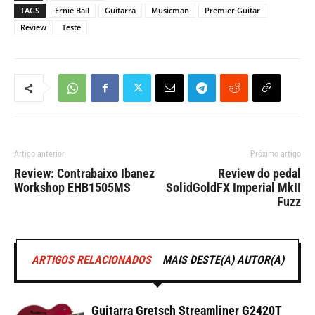
TAGS
Ernie Ball
Guitarra
Musicman
Premier Guitar
Review
Teste
Artigo anterior
Próximo artigo
Review: Contrabaixo Ibanez
Review do pedal
Workshop EHB1505MS
SolidGoldFX Imperial MkII
Fuzz
ARTIGOS RELACIONADOS
MAIS DESTE(A) AUTOR(A)
Guitarra Gretsch Streamliner G2420T