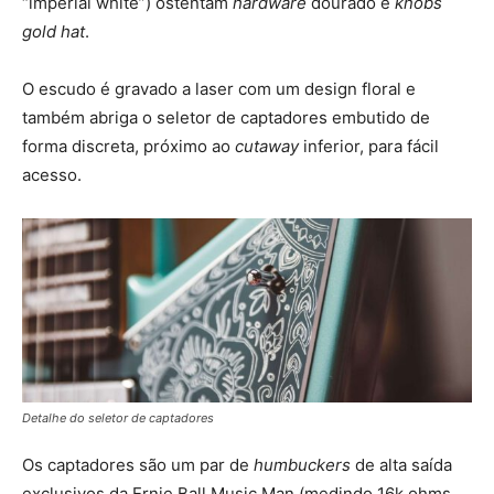
“imperial white”) ostentam
hardware
dourado e
knobs
gold hat
.
O escudo é gravado a laser com um design floral e
também abriga o seletor de captadores embutido de
forma discreta, próximo ao
cutaway
inferior, para fácil
acesso.
Detalhe do seletor de captadores
Os captadores são um par de
humbuckers
de alta saída
exclusivos da Ernie Ball Music Man (medindo 16k ohms