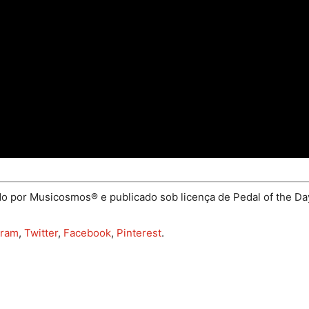
do por Musicosmos® e publicado sob licença de Pedal of the Day
gram
,
Twitter
,
Facebook
,
Pinterest
.