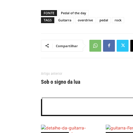
FONTE
Pedal of the day
TAGS
Guitarra
overdrive
pedal
rock
Compartilhar
Artigo anterior
Sob o signo da lua