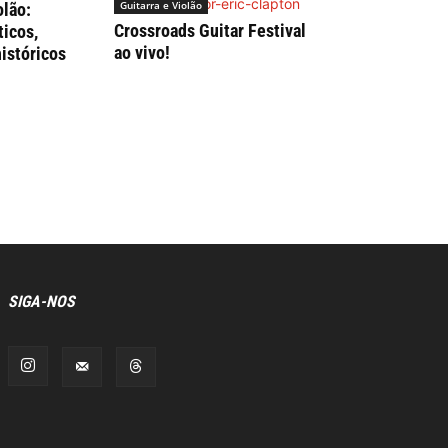
Guitarra e Violão
olão:
Crossroads Guitar Festival
ticos,
ao vivo!
históricos
SIGA-NOS