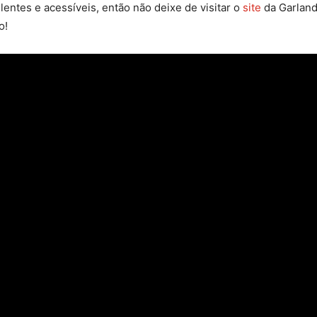
entes e acessíveis, então não deixe de visitar o
site
da Garland
o!