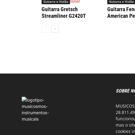
Guitarra e Violão
Guitarra e Violão
Guitarra Gretsch
Guitarra Fen
Streamliner G2420T
American Pe
SOBRE N
MUSICOSM
28.811.49
funcionou
mas o si
cookies i