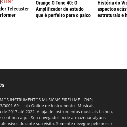
Orange O Tone 40: O
História do Vi
der Telecaster
Amplificador de estudo
aspectos acús
rformer
que é perfeito para o palco
estruturais e 
ÓS
OS INSTRUMENTOS MUSICAIS EIRELI ME - CNPJ
3/0001-69 - Loja Online de Instrumentos Musicais,
 de 2017 até 2022. A loja de instrumentos musicais fechou,
te continua aqui. Seu navegador pode armazenar alguns
nofensivos durante sua visita. Somente nevegue pelo nosso