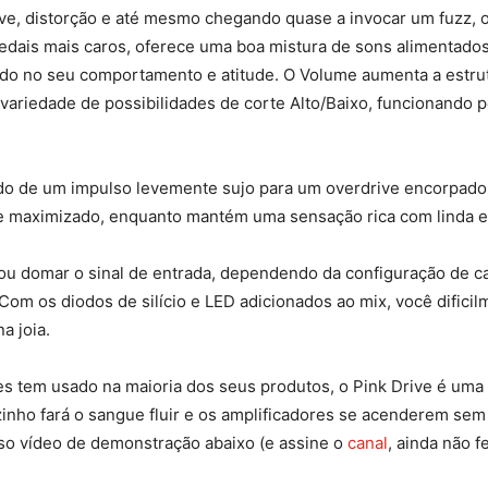
e, distorção e até mesmo chegando quase a invocar um fuzz, o
dais mais caros, oferece uma boa mistura de sons alimentado
ado no seu comportamento e atitude. O Volume aumenta a estrut
variedade de possibilidades de corte Alto/Baixo, funcionando 
 indo de um impulso levemente sujo para um overdrive encorpad
te maximizado, enquanto mantém uma sensação rica com linda e
u domar o sinal de entrada, dependendo da configuração de 
Com os diodos de silício e LED adicionados ao mix, você difici
a joia.
s tem usado na maioria dos seus produtos, o Pink Drive é uma
azinho fará o sangue fluir e os amplificadores se acenderem s
osso vídeo de demonstração abaixo (e assine o
canal
, ainda não 