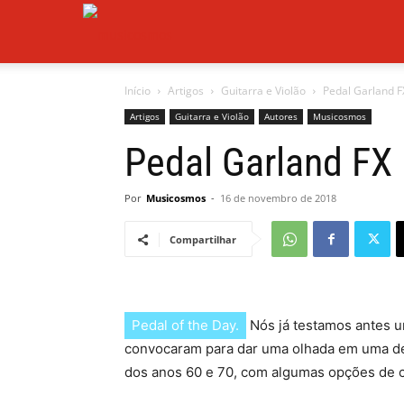
Musicosmos
Início
Artigos
Guitarra e Violão
Pedal Garland F
Artigos
Guitarra e Violão
Autores
Musicosmos
Pedal Garland FX 
Por
Musicosmos
-
16 de novembro de 2018
Compartilhar
Pedal of the Day.
Nós já testamos antes u
convocaram para dar uma olhada em uma de s
dos anos 60 e 70, com algumas opções de c