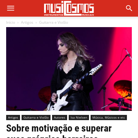
Início
Artigos
Guitarra e Violão
Artigos
Guitarra e Violão
Autores
Isa Nielsen
Música, Músicos e etc
Sobre motivação e superar