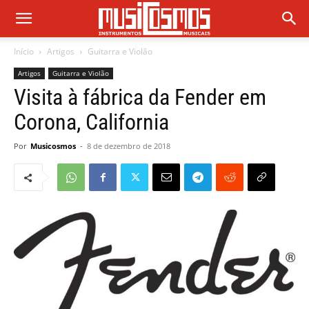
Início
Artigos
Guitarra e Violão
Artigos
Guitarra e Violão
Visita à fábrica da Fender em
Corona, California
Por
Musicosmos
-
8 de dezembro de 2018