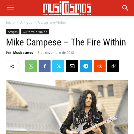
Início
Artigos
Guitarra e Violão
Artigos
Guitarra e Violão
Mike Campese – The Fire Within
Por
Musicosmos
-
5 de dezembro de 2018