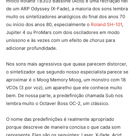
mítico Roland TB303 Bassline (Acid) e uma recriação fiel
de um ARP Odyssey (X-Fade), a maioria dos sons lembra
muito os sintetizadores analógicos do final dos anos 70
ou início dos anos 80, especialmente o
Roland SH-101
,
Jupiter 4 ou ProMars com dois osciladores em modo
uníssono e às vezes com um efeito de
chorus
para
adicionar profundidade.
Nos sons mais agressivos que quase parecem distorcer,
o sintetizador que segundo nosso especialista parece se
aproximar é o Moog Memory Moog, um monstro com 18
VCOs (3 por voz), um aparelho que ele conhece muito
bem. De nossa parte, a predefinição chamada Sub nos
lembra muito o Octaver Boss OC-2, um clássico.
O nome das predefinições é realmente apropriado
porque descreve de maneira concisa o que cada som
representa. Eles são os seguintes: Laser, X-fade, Acid,