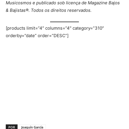
Musicosmos e publicado sob licença de Magazine Bajos
& Bajistas®. Todos os direitos reservados.
[products limit=”4″ columns=”4″ category=”310″
orderby=”date” order=”DESC”]
POR
Joaquín García