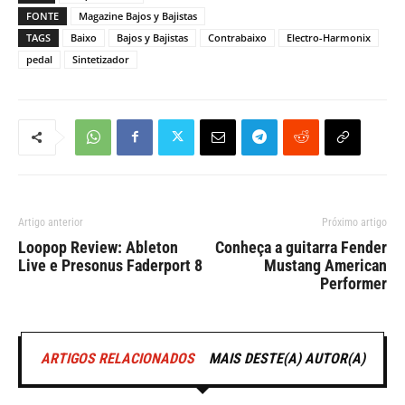
FONTE
Magazine Bajos y Bajistas
TAGS
Baixo
Bajos y Bajistas
Contrabaixo
Electro-Harmonix
pedal
Sintetizador
Artigo anterior
Próximo artigo
Loopop Review: Ableton
Conheça a guitarra Fender
Live e Presonus Faderport 8
Mustang American
Performer
ARTIGOS RELACIONADOS
MAIS DESTE(A) AUTOR(A)