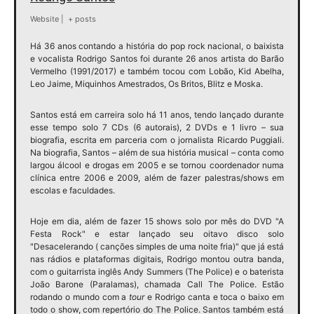
Website
|
+ posts
Há 36 anos contando a história do pop rock nacional, o baixista
e vocalista Rodrigo Santos foi durante 26 anos artista do Barão
Vermelho (1991/2017) e também tocou com Lobão, Kid Abelha,
Leo Jaime, Miquinhos Amestrados, Os Britos, Blitz e Moska.
Santos está em carreira solo há 11 anos, tendo lançado durante
esse tempo solo 7 CDs (6 autorais), 2 DVDs e 1 livro – sua
biografia, escrita em parceria com o jornalista Ricardo Puggiali.
Na biografia, Santos – além de sua história musical – conta como
largou álcool e drogas em 2005 e se tornou coordenador numa
clínica entre 2006 e 2009, além de fazer palestras/shows em
escolas e faculdades.
Hoje em dia, além de fazer 15 shows solo por mês do DVD "A
Festa Rock" e estar lançado seu oitavo disco solo
"Desacelerando ( canções simples de uma noite fria)" que já está
nas rádios e plataformas digitais,
Rodrigo
montou outra banda,
com o guitarrista inglês Andy Summers (The Police) e o baterista
João Barone (Paralamas), chamada Call The Police. Estão
rodando o mundo com a
tour
e
Rodrigo
canta e toca o baixo em
todo o show, com repertório do The Police.
Santos
também está