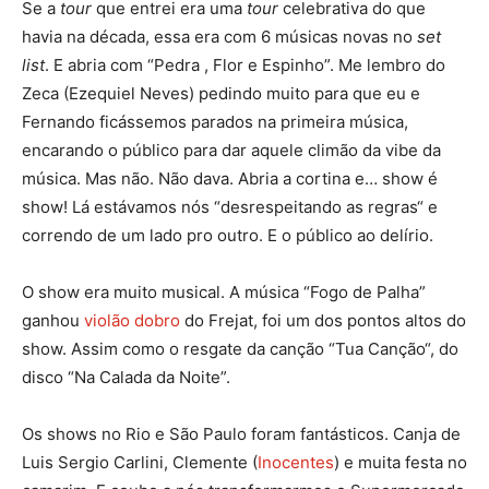
Se a
tour
que entrei era uma
tour
celebrativa do que
havia na década, essa era com 6 músicas novas no
set
list
. E abria com “Pedra , Flor e Espinho”. Me lembro do
Zeca (Ezequiel Neves) pedindo muito para que eu e
Fernando ficássemos parados na primeira música,
encarando o público para dar aquele climão da vibe da
música. Mas não. Não dava. Abria a cortina e… show é
show! Lá estávamos nós “desrespeitando as regras“ e
correndo de um lado pro outro. E o público ao delírio.
O show era muito musical. A música “Fogo de Palha”
ganhou
violão dobro
do Frejat, foi um dos pontos altos do
show. Assim como o resgate da canção “Tua Canção“, do
disco “Na Calada da Noite”.
Os shows no Rio e São Paulo foram fantásticos. Canja de
Luis Sergio Carlini, Clemente (
Inocentes
) e muita festa no