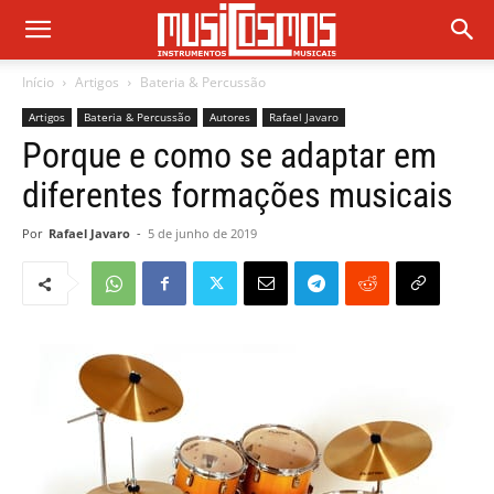
Início
Artigos
Bateria & Percussão
Artigos
Bateria & Percussão
Autores
Rafael Javaro
Porque e como se adaptar em
diferentes formações musicais
Por
Rafael Javaro
-
5 de junho de 2019