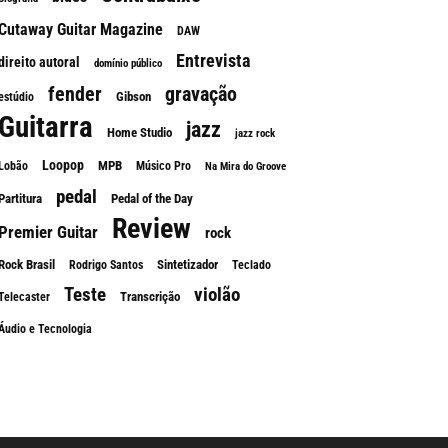
Cutaway Guitar Magazine
DAW
Entrevista
direito autoral
domínio público
fender
gravação
Gibson
estúdio
Guitarra
jazz
Home Studio
jazz rock
Loopop
MPB
Lobão
Músico Pro
Na Mira do Groove
pedal
Partitura
Pedal of the Day
Review
Premier Guitar
rock
Rock Brasil
Sintetizador
Rodrigo Santos
Teclado
Teste
violão
Transcrição
Telecaster
Áudio e Tecnologia