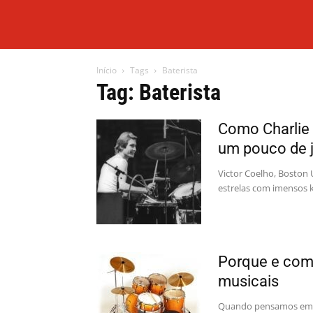
Início
Tags
Baterista
Tag: Baterista
Como Charlie 
um pouco de 
Victor Coelho, Boston 
estrelas com imensos k
Porque e com
musicais
Quando pensamos em c