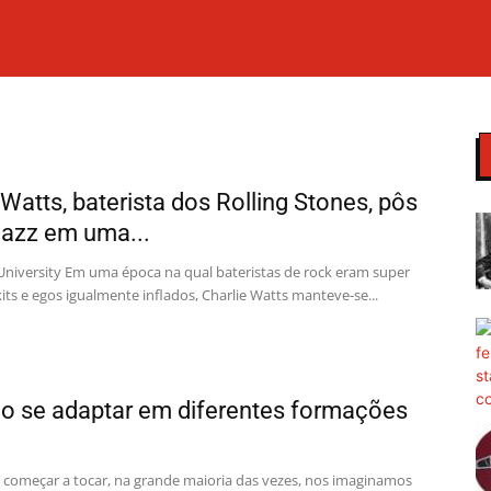
Watts, baterista dos Rolling Stones, pôs
jazz em uma...
University Em uma época na qual bateristas de rock eram super
its e egos igualmente inflados, Charlie Watts manteve-se...
o se adaptar em diferentes formações
omeçar a tocar, na grande maioria das vezes, nos imaginamos