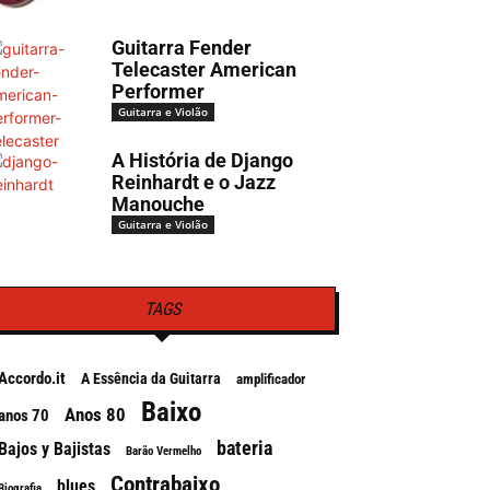
Guitarra Fender
Telecaster American
Performer
Guitarra e Violão
A História de Django
Reinhardt e o Jazz
Manouche
Guitarra e Violão
TAGS
Accordo.it
A Essência da Guitarra
amplificador
Baixo
Anos 80
anos 70
bateria
Bajos y Bajistas
Barão Vermelho
Contrabaixo
blues
Biografia