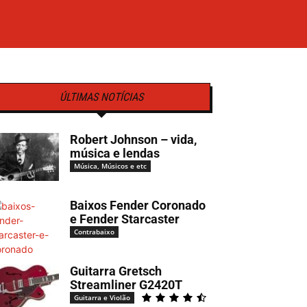
ÚLTIMAS NOTÍCIAS
Robert Johnson – vida,
música e lendas
Música, Músicos e etc
Baixos Fender Coronado
e Fender Starcaster
Contrabaixo
Guitarra Gretsch
Streamliner G2420T
Guitarra e Violão