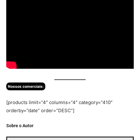
Nossos comerciais:
[products limit=”4″ columns=”4″ category=”410″
orderby=”date” order=”DESC”]
Sobre o Autor