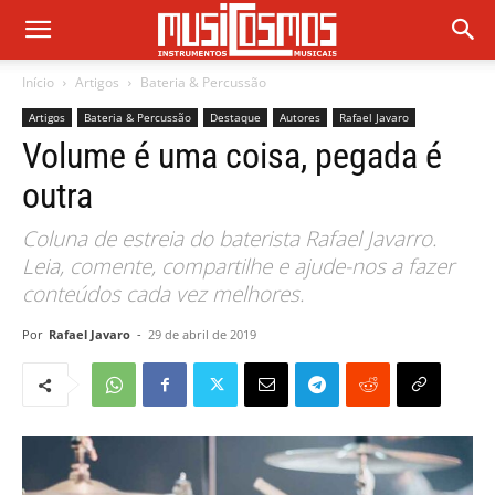
Início
Artigos
Bateria & Percussão
Artigos
Bateria & Percussão
Destaque
Autores
Rafael Javaro
Volume é uma coisa, pegada é
outra
Coluna de estreia do baterista Rafael Javarro.
Leia, comente, compartilhe e ajude-nos a fazer
conteúdos cada vez melhores.
Por
Rafael Javaro
-
29 de abril de 2019