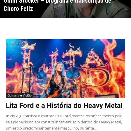
Olmir Stocker – biografia e transcrição de
Choro Feliz
Guitarra e Violão
Lita Ford e a História do Heavy Metal
Início A guitarrista e cantora Lita Ford merece reconhecimento pelo
seu pioneirismo em constituir carreira solo dentro do Heavy Metal,
um estilo predominantemente masculino, durante...