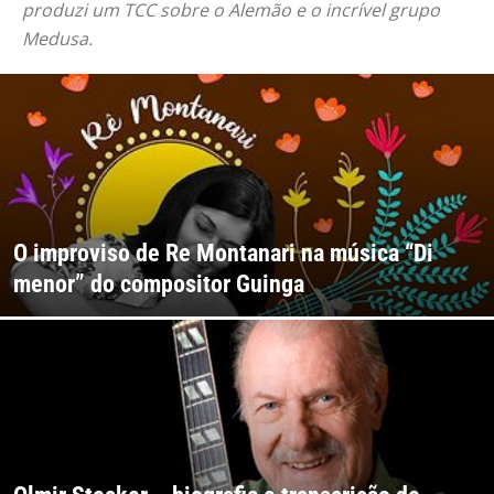
produzi um TCC sobre o Alemão e o incrível grupo
Medusa.
O improviso de Re Montanari na música “Di
menor” do compositor Guinga