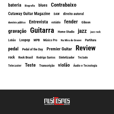
Contrabaixo
bateria
blues
Biografia
Cutaway Guitar Magazine
direito autoral
DAW
fender
Entrevista
Gibson
estúdio
domínio público
Guitarra
jazz
gravação
Home Studio
jazz rock
Loopop
MPB
Partitura
Lobão
Músico Pro
Na Mira do Groove
Review
pedal
Premier Guitar
Pedal of the Day
rock
Rock Brasil
Sintetizador
Rodrigo Santos
Teclado
Teste
violão
Transcrição
Telecaster
Áudio e Tecnologia