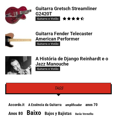
Guitarra Gretsch Streamliner
G2420T
Guitarra e Violão
Guitarra Fender Telecaster
American Performer
Guitarra e Violão
A História de Django Reinhardt e o
Jazz Manouche
Guitarra e Violão
TAGS
Accordo.it
anos 70
A Essência da Guitarra
amplificador
Baixo
Anos 80
Bajos y Bajistas
Barão Vermelho