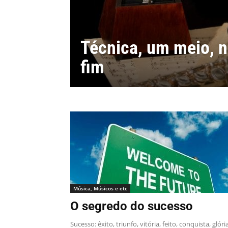
Técnica, um meio, 
fim
Música, Músicos e etc
O segredo do sucesso
Sucesso: êxito, triunfo, vitória, feito, conquista, glória