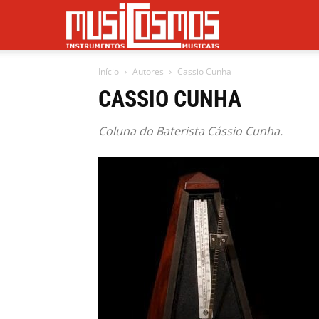
Musicosmos
Início
Autores
Cassio Cunha
CASSIO CUNHA
Coluna do Baterista Cássio Cunha.