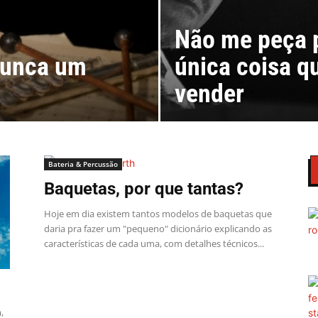
Não me peça p
nunca um
única coisa q
vender
Bateria & Percussão
Baquetas, por que tantas?
Hoje em dia existem tantos modelos de baquetas que
daria pra fazer um "pequeno" dicionário explicando as
características de cada uma, com detalhes técnicos...
,