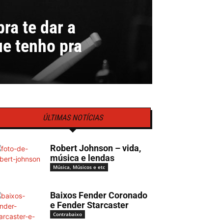
ra te dar a
ue tenho pra
ÚLTIMAS NOTÍCIAS
Robert Johnson – vida,
música e lendas
Música, Músicos e etc
Baixos Fender Coronado
e Fender Starcaster
Contrabaixo