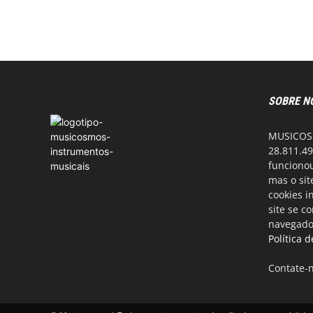
SOBRE N
MUSICOSM
28.811.49
funcionou
mas o si
cookies i
site se c
navegador
Política 
Contate-