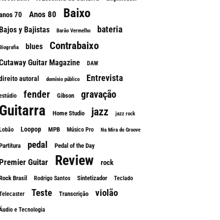
Baixo
Anos 80
anos 70
bateria
Bajos y Bajistas
Barão Vermelho
Contrabaixo
blues
Biografia
Cutaway Guitar Magazine
DAW
Entrevista
direito autoral
domínio público
fender
gravação
Gibson
estúdio
Guitarra
jazz
Home Studio
jazz rock
Loopop
MPB
Lobão
Músico Pro
Na Mira do Groove
pedal
Partitura
Pedal of the Day
Review
Premier Guitar
rock
Rock Brasil
Sintetizador
Rodrigo Santos
Teclado
Teste
violão
Transcrição
Telecaster
Áudio e Tecnologia