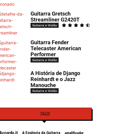
Guitarra Gretsch
Streamliner G2420T
Guitarra e Violão
Guitarra Fender
Telecaster American
Performer
Guitarra e Violão
A História de Django
Reinhardt e o Jazz
Manouche
Guitarra e Violão
TAGS
Accordo.it
A Essência da Guitarra
amplificador