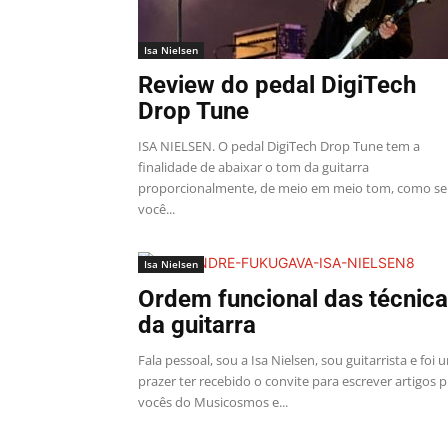
Isa Nielsen
Review do pedal DigiTech
Drop Tune
ISA NIELSEN. O pedal DigiTech Drop Tune tem a
finalidade de abaixar o tom da guitarra
proporcionalmente, de meio em meio tom, como se
você...
Isa Nielsen
Ordem funcional das técnic
da guitarra
Fala pessoal, sou a Isa Nielsen, sou guitarrista e foi 
prazer ter recebido o convite para escrever artigos p
vocês do Musicosmos e...