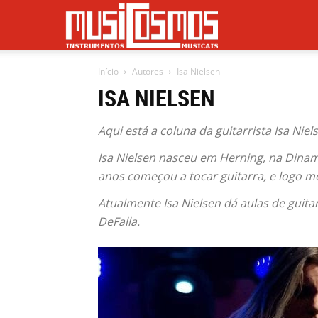
Musicosmos
Início
Autores
Isa Nielsen
ISA NIELSEN
Aqui está a coluna da guitarrista Isa Niel
Isa Nielsen nasceu em Herning, na Dina
anos começou a tocar guitarra, e logo m
Atualmente Isa Nielsen dá aulas de guit
DeFalla.