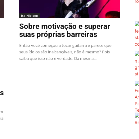
Isa Nielsen
Sobre motivação e superar
suas próprias barreiras
Então você começou a tocar guitarra e parece que
seus ídolos são inalcançáveis, não é mesmo? Pois
saiba que isso não é verdade. Da mesma...
as
um
ra