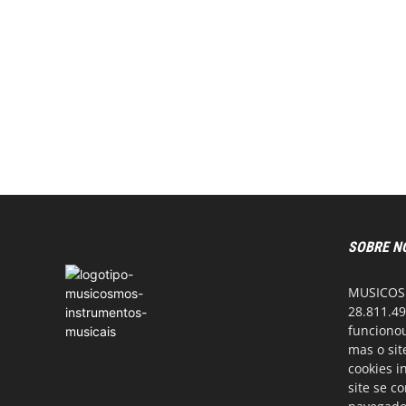
SOBRE N
MUSICOSM
28.811.49
funcionou
mas o si
cookies i
site se c