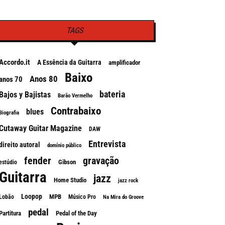
TAGS
Accordo.it
A Essência da Guitarra
amplificador
Baixo
Anos 80
anos 70
bateria
Bajos y Bajistas
Barão Vermelho
Contrabaixo
blues
Biografia
Cutaway Guitar Magazine
DAW
Entrevista
direito autoral
domínio público
fender
gravação
Gibson
estúdio
Guitarra
jazz
Home Studio
jazz rock
Loopop
MPB
Lobão
Músico Pro
Na Mira do Groove
pedal
Partitura
Pedal of the Day