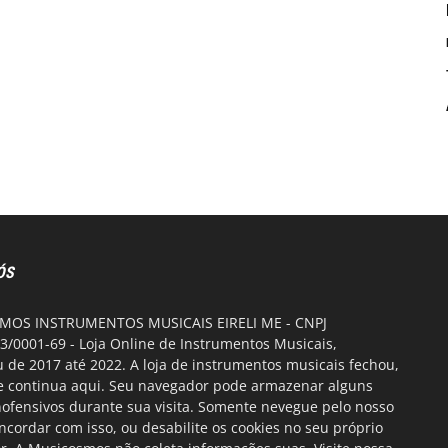
ÓS
OS INSTRUMENTOS MUSICAIS EIRELI ME - CNPJ
3/0001-69 - Loja Online de Instrumentos Musicais,
 de 2017 até 2022. A loja de instrumentos musicais fechou,
te continua aqui. Seu navegador pode armazenar alguns
nofensivos durante sua visita. Somente nevegue pelo nosso
oncordar com isso, ou desabilite os cookies no seu próprio