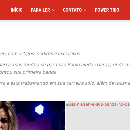
INÍCIO
PARA LER
CONTATO
POWER TRIO
sen, com artigos inéditos e exclusivos.
marca, mas mudou-se para São Paulo ainda criança, onde m
ontou sua primeira banda.
arra e está trabalhando em sua carreira solo, além de toca