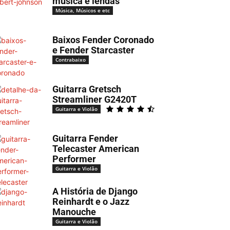
música e lendas
Música, Músicos e etc
Baixos Fender Coronado
e Fender Starcaster
Contrabaixo
Guitarra Gretsch
Streamliner G2420T
Guitarra e Violão
Guitarra Fender
Telecaster American
Performer
Guitarra e Violão
A História de Django
Reinhardt e o Jazz
Manouche
Guitarra e Violão