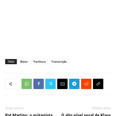
TAGS
Baixo
Partitura
Transcrição
Artigo anterior
Próximo artigo
Pat Martino: o guitarrista
O alto nível vocal de Klaus