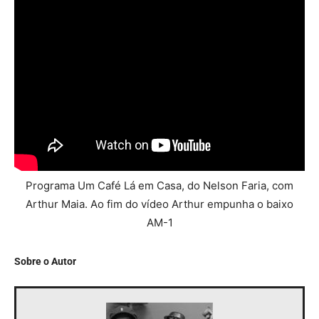
Programa Um Café Lá em Casa, do Nelson Faria, com
Arthur Maia. Ao fim do vídeo Arthur empunha o baixo
AM-1
Sobre o Autor