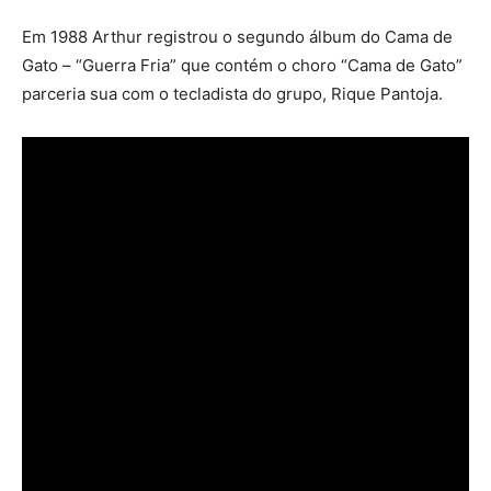
Em 1988 Arthur registrou o segundo álbum do Cama de
Gato – “Guerra Fria” que contém o choro “Cama de Gato”
parceria sua com o tecladista do grupo, Rique Pantoja.