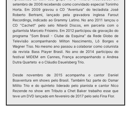
setembro de 2006 recebendo como convidado especial Toninho
Horta. Em 2009 gravou o CD “Aventura” do tecladista José
Roberto Bertrami, lançado pela gravadora inglesa Farout
Recordings, indicado ao Grammy Latino. No ano 2011 lançou o
CD ”Cachet!” pelo selo Niterói Discos, em parceria com o
guitarrista Marcelo Frisieiro. Em 2012 participou da gravação do
programa “Som Brasil - Clube da Esquina” da Rede Globo de
Televisão acompanhando Milton Nascimento, Lô Borges e
Wagner Tiso. No mesmo ano passou a colaborar como colunista
da revista Bass Player Brasil. No ano de 2014 participou do
festival MIDEM em Cannes, França acompanhando o Andrea
Dutra Quarteto e o Cláudio Dauelsberg Trio.
Desde novembro de 2015 acompanha o cantor Daniel
Boaventura em shows pelo Brasil. Também faz parte do Osmar
Milito Trio e do quinteto liderado pelo pianista e cantor Nico
Rezende no show em Tributo a Chet Baker trabalho esse que
teve um DVD lançado em fevereiro de 2017 pelo selo Fina Flor.