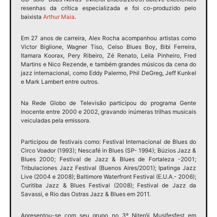
resenhas da crítica especializada e foi co-produzido pelo
baixista
Arthur Maia
.
Em 27 anos de carreira, Alex Rocha acompanhou artistas como
Victor Biglione, Wagner Tiso, Celso Blues Boy, Bibi Ferreira,
Itamara Koorax, Pery Ribeiro, Zé Renato, Leila Pinheiro, Fred
Martins e Nico Rezende, e também grandes músicos da cena do
jazz internacional, como Eddy Palermo, Phil DeGreg, Jeff Kunkel
e Mark Lambert entre outros.
Na Rede Globo de Televisão participou do programa Gente
Inocente entre 2000 e 2002, gravando inúmeras trilhas musicais
veiculadas pela emissora.
Participou de festivais como: Festival Internacional de Blues do
Circo Voador (1993); Nescafé in Blues (SP- 1994); Búzios Jazz &
Blues 2000; Festival de Jazz & Blues de Fortaleza -2001;
Tribulaciones Jazz Festival (Buenos Aires/2001); Ipatinga Jazz
Live (2004 e 2008); Baltimore Waterfront Festival (E.U.A.- 2006);
Curitiba Jazz & Blues Festival (2008); Festival de Jazz da
Savassi, e Rio das Ostras Jazz & Blues em 2011.
Apresentou-se com seu grupo no 3º Niterói Musifesfest em