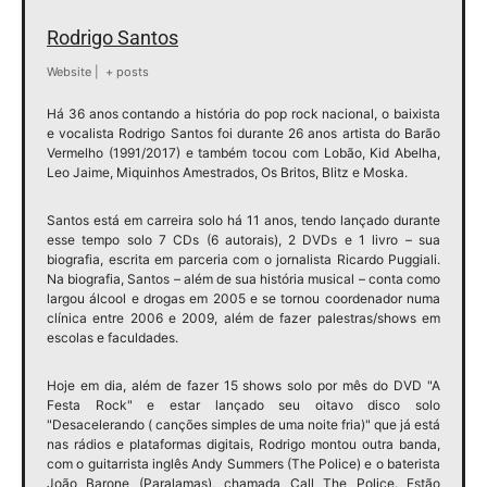
Rodrigo Santos
Website
|
+ posts
Há 36 anos contando a história do pop rock nacional, o baixista
e vocalista Rodrigo Santos foi durante 26 anos artista do Barão
Vermelho (1991/2017) e também tocou com Lobão, Kid Abelha,
Leo Jaime, Miquinhos Amestrados, Os Britos, Blitz e Moska.
Santos está em carreira solo há 11 anos, tendo lançado durante
esse tempo solo 7 CDs (6 autorais), 2 DVDs e 1 livro – sua
biografia, escrita em parceria com o jornalista Ricardo Puggiali.
Na biografia, Santos – além de sua história musical – conta como
largou álcool e drogas em 2005 e se tornou coordenador numa
clínica entre 2006 e 2009, além de fazer palestras/shows em
escolas e faculdades.
Hoje em dia, além de fazer 15 shows solo por mês do DVD "A
Festa Rock" e estar lançado seu oitavo disco solo
"Desacelerando ( canções simples de uma noite fria)" que já está
nas rádios e plataformas digitais,
Rodrigo
montou outra banda,
com o guitarrista inglês Andy Summers (The Police) e o baterista
João Barone (Paralamas), chamada Call The Police. Estão