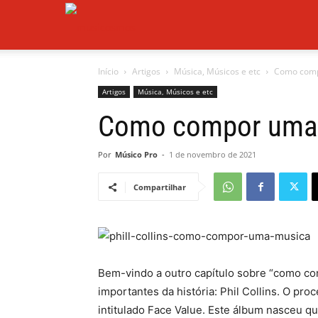
Musicosmos
Início
Artigos
Música, Músicos e etc
Como compo
Artigos
Música, Músicos e etc
Como compor uma m
Por
Músico Pro
-
1 de novembro de 2021
Compartilhar
Bem-vindo a outro capítulo sobre “como co
importantes da história: Phil Collins. O pr
intitulado Face Value. Este álbum nasceu 