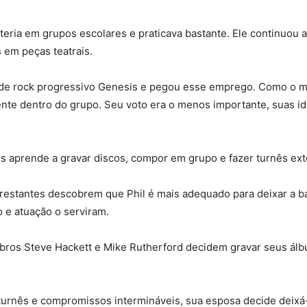
ria em grupos escolares e praticava bastante. Ele continuou a 
 em peças teatrais.
da de rock progressivo Genesis e pegou esse emprego. Como o
uente dentro do grupo. Seu voto era o menos importante, suas 
ns aprende a gravar discos, compor em grupo e fazer turnês ex
estantes descobrem que Phil é mais adequado para deixar a bate
o e atuação o serviram.
ros Steve Hackett e Mike Rutherford decidem gravar seus álb
turnês e compromissos intermináveis, sua esposa decide deixá-