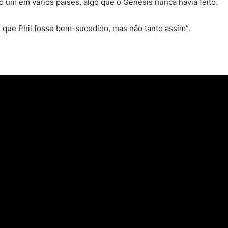
 um em vários países, algo que o Genesis nunca havia feito.
que Phil fosse bem-sucedido, mas não tanto assim”.