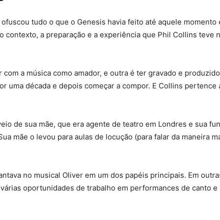
fuscou tudo o que o Genesis havia feito até aquele momento e 
i o contexto, a preparação e a experiência que Phil Collins te
ar com a música como amador, e outra é ter gravado e produzid
r uma década e depois começar a compor. E Collins pertence 
eio de sua mãe, que era agente de teatro em Londres e sua funç
ua mãe o levou para aulas de locução (para falar da maneira mai
ntava no musical Oliver em um dos papéis principais. Em outra
 e várias oportunidades de trabalho em performances de canto e