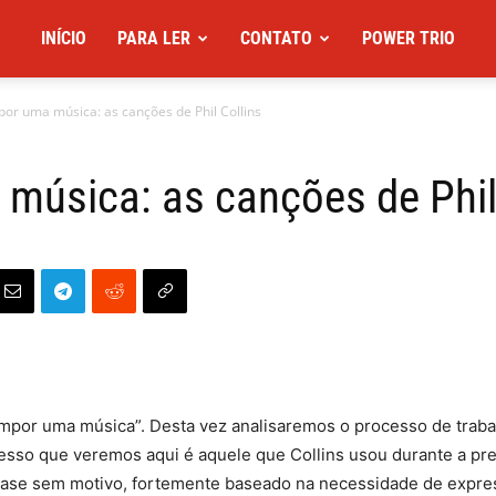
INÍCIO
PARA LER
CONTATO
POWER TRIO
r uma música: as canções de Phil Collins
úsica: as canções de Phil 
mpor uma música”. Desta vez analisaremos o processo de trab
ocesso que veremos aqui é aquele que Collins usou durante a pr
quase sem motivo, fortemente baseado na necessidade de expre