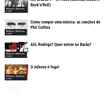
Rock’n’Roll)
Música, Músicos
e etc
Como compor uma música: as canções de
Phil Collins
Música, Músicos
e etc
Alô, Rodrigo? Quer entrar no Barão?
Música, Músicos
e etc
O inferno é fogo!
Música, Músicos
e etc