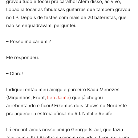
gravou tudo e tocou pra caralho! Além disso, ao vivo,
Lobão ia tocar as fabulosas guitarras que também gravou
no LP. Depois de testes com mais de 20 bateristas, que
não se enquadravam, perguntei:
– Posso indicar um ?
Ele respondeu:
– Claro!
Indiquei então meu amigo e parceiro Kadu Menezes
(Miquinhos, Front,
Leo Jaime
) que já chegou
arrebentando e ficou! Fizemos dois shows no Nordeste
pra aquecer a estreia oficial no RJ. Natal e Recife.
Lá encontramos nosso amigo George Israel, que fazia
tour
com o Kid Abelha na mesma cidade e ficou mais um