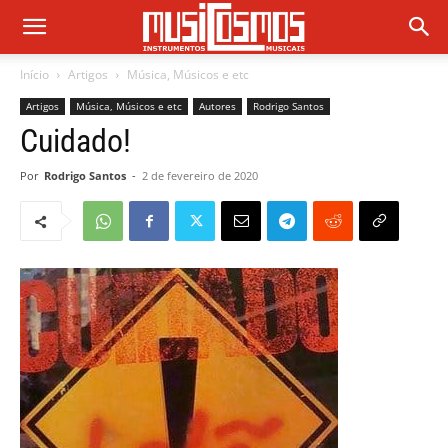
Início
Artigos
Música, Músicos e etc
Artigos
Música, Músicos e etc
Autores
Rodrigo Santos
Cuidado!
Por
Rodrigo Santos
-
2 de fevereiro de 2020