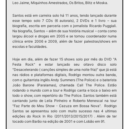
Leo Jaime, Miquinhos Amestrados, Os Britos, Blitz e Moska.
Santos está em carreira solo há 11 anos, tendo lançado durante
esse tempo solo 7 CDs (6 autorais), 2 DVDs e 1 livro – sua
biografia, escrita em parceria com o jornalista Ricardo Puggiali.
Na biografia, Santos – além de sua história musical – conta como
largou álcool e drogas em 2005 e se tornou coordenador numa
clínica entre 2006 e 2009, além de fazer palestras/shows em
escolas e faculdades.
Hoje em dia, além de fazer 15 shows solo por mês do DVD "A
Festa Rock" e estar lançado seu oitavo disco solo
"Desacelerando ( canções simples de uma noite fria)" que já está
nas rádios e plataformas digitais,
Rodrigo
montou outra banda,
com o guitarrista inglês Andy Summers (The Police) e o baterista
João Barone (Paralamas), chamada Call The Police. Estão
rodando o mundo com a
tour
e
Rodrigo
canta e toca o baixo em
todo o show, com repertório do The Police.
Santos
também está
cantando junto de Leila Pinheiro e Roberto Menescal na tour
"Faz Parte do Meu Show - Cazuza em Bossa Nova".
Rodrigo
Santos
se apresentou solo com muito sucesso nas 4 ultimas
edições do Rock In Rio (2011/2013/2015/2017) . Além de ter
tocado com Barão na edição de 2001 e com Lobão em 91.