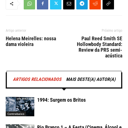
Artigo anterior
Próximo artigo
Helena Meirelles: nossa
Paul Reed Smith SE
dama violeira
Hollowbody Standard:
Review da PRS semi-
acústica
ARTIGOS RELACIONADOS
MAIS DESTE(A) AUTOR(A)
1994: Surgem os Britos
Contrabaixo
Rio Branco 1 – A Festa (Cinema, Álcool e