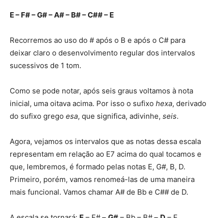
E – F# – G# – A# – B# – C## – E
Recorremos ao uso do # após o B e após o C# para
deixar claro o desenvolvimento regular dos intervalos
sucessivos de 1 tom.
Como se pode notar, após seis graus voltamos à nota
inicial, uma oitava acima. Por isso o sufixo
hexa
, derivado
do sufixo grego
esa
, que significa, adivinhe,
seis
.
Agora, vejamos os intervalos que as notas dessa escala
representam em relação ao E7 acima do qual tocamos e
que, lembremos, é formado pelas notas E, G#, B, D.
Primeiro, porém, vamos renomeá-las de uma maneira
mais funcional. Vamos chamar A# de Bb e C## de D.
A escala se tornará:
E
– F# –
G#
– Bb – B# –
D
– E