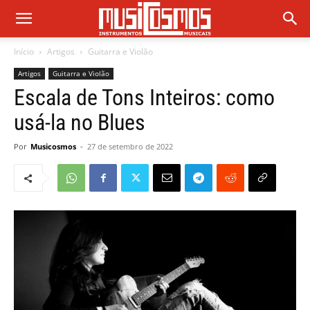
Início
Artigos
Guitarra e Violão
Artigos
Guitarra e Violão
Escala de Tons Inteiros: como
usá-la no Blues
Por
Musicosmos
-
27 de setembro de 2022