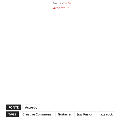
Visite o
site
Accordo.it
FONTE
Accordo
TAGS
Creative Commons
Guitarra
Jazz Fusion
jazz rock