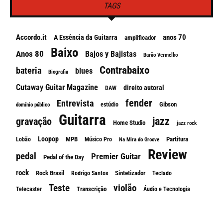
TAGS
Accordo.it
anos 70
A Essência da Guitarra
amplificador
Baixo
Anos 80
Bajos y Bajistas
Barão Vermelho
Contrabaixo
bateria
blues
Biografia
Cutaway Guitar Magazine
direito autoral
DAW
fender
Entrevista
Gibson
estúdio
domínio público
Guitarra
jazz
gravação
Home Studio
jazz rock
Loopop
MPB
Partitura
Lobão
Músico Pro
Na Mira do Groove
Review
pedal
Premier Guitar
Pedal of the Day
rock
Rock Brasil
Sintetizador
Rodrigo Santos
Teclado
Teste
violão
Transcrição
Telecaster
Áudio e Tecnologia