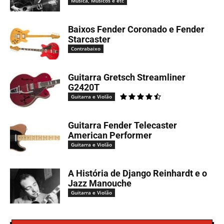
Música, Músicos e etc
Baixos Fender Coronado e Fender
Starcaster
Contrabaixo
Guitarra Gretsch Streamliner
G2420T
Guitarra e Violão
Guitarra Fender Telecaster
American Performer
Guitarra e Violão
A História de Django Reinhardt e o
Jazz Manouche
Guitarra e Violão