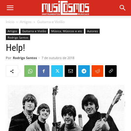
Início
Artigos
Guitarra e Violão
Artigos
Guitarra e Violão
Música, Músicos e etc
Autores
Rodrigo Santos
Help!
Por
Rodrigo Santos
-
7 de outubro de 2018