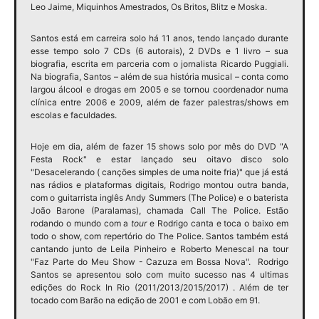
Leo Jaime, Miquinhos Amestrados, Os Britos, Blitz e Moska.
Santos está em carreira solo há 11 anos, tendo lançado durante
esse tempo solo 7 CDs (6 autorais), 2 DVDs e 1 livro – sua
biografia, escrita em parceria com o jornalista Ricardo Puggiali.
Na biografia, Santos – além de sua história musical – conta como
largou álcool e drogas em 2005 e se tornou coordenador numa
clínica entre 2006 e 2009, além de fazer palestras/shows em
escolas e faculdades.
Hoje em dia, além de fazer 15 shows solo por mês do DVD "A
Festa Rock" e estar lançado seu oitavo disco solo
"Desacelerando ( canções simples de uma noite fria)" que já está
nas rádios e plataformas digitais,
Rodrigo
montou outra banda,
com o guitarrista inglês Andy Summers (The Police) e o baterista
João Barone (Paralamas), chamada Call The Police. Estão
rodando o mundo com a
tour
e
Rodrigo
canta e toca o baixo em
todo o show, com repertório do The Police.
Santos
também está
cantando junto de Leila Pinheiro e Roberto Menescal na tour
"Faz Parte do Meu Show - Cazuza em Bossa Nova".
Rodrigo
Santos
se apresentou solo com muito sucesso nas 4 ultimas
edições do Rock In Rio (2011/2013/2015/2017) . Além de ter
tocado com Barão na edição de 2001 e com Lobão em 91.