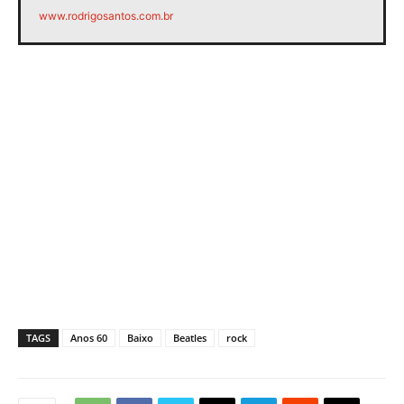
www.rodrigosantos.com.br
TAGS
Anos 60
Baixo
Beatles
rock