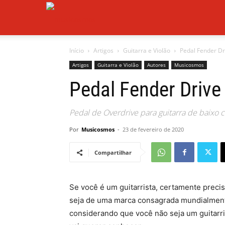
Musicosmos
Início
Artigos
Guitarra e Violão
Pedal Fender Dr
Artigos
Guitarra e Violão
Autores
Musicosmos
Pedal Fender Drive
Pedal de Overdrive para guitarra de baixo 
Por
Musicosmos
-
23 de fevereiro de 2020
Compartilhar
Se você é um guitarrista, certamente preci
seja de uma marca consagrada mundialmente
considerando que você não seja um guitarri