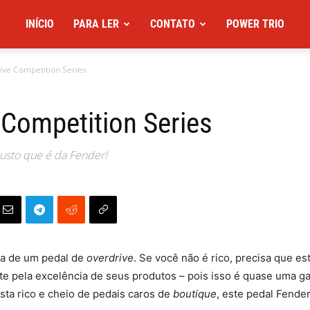
INÍCIO
PARA LER
CONTATO
POWER TRIO
ive Competition Series
 Competition Series
custo que é da Fender!
sa de um pedal de
overdrive
. Se você não é rico, precisa que es
 pela excelência de seus produtos – pois isso é quase uma ga
sta rico e cheio de pedais caros de
boutique
, este pedal Fende