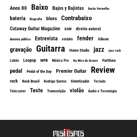
Baixo
Anos 80
Bajos y Bajistas
Barão Vermelho
Contrabaixo
bateria
blues
Biografia
Cutaway Guitar Magazine
direito autoral
DAW
fender
Entrevista
Gibson
estúdio
domínio público
Guitarra
jazz
gravação
Home Studio
jazz rock
Loopop
MPB
Partitura
Lobão
Músico Pro
Na Mira do Groove
Review
pedal
Premier Guitar
Pedal of the Day
rock
Rock Brasil
Sintetizador
Rodrigo Santos
Teclado
Teste
violão
Transcrição
Telecaster
Áudio e Tecnologia