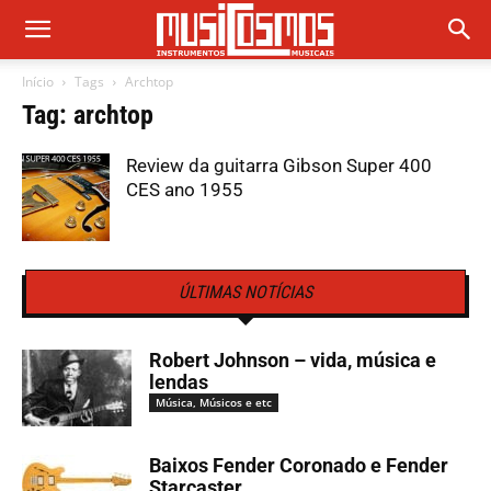
Início
Tags
Archtop
Tag: archtop
Review da guitarra Gibson Super 400
CES ano 1955
ÚLTIMAS NOTÍCIAS
Robert Johnson – vida, música e
lendas
Música, Músicos e etc
Baixos Fender Coronado e Fender
Starcaster