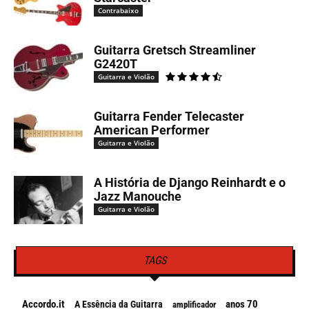
Contrabaixo
Guitarra Gretsch Streamliner
G2420T
Guitarra e Violão
Guitarra Fender Telecaster
American Performer
Guitarra e Violão
A História de Django Reinhardt e o
Jazz Manouche
Guitarra e Violão
TAGS
Accordo.it
anos 70
A Essência da Guitarra
amplificador