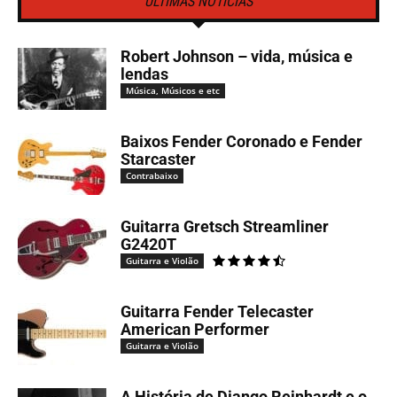
ÚLTIMAS NOTÍCIAS
Robert Johnson – vida, música e
lendas
Música, Músicos e etc
Baixos Fender Coronado e Fender
Starcaster
Contrabaixo
Guitarra Gretsch Streamliner
G2420T
Guitarra e Violão
Guitarra Fender Telecaster
American Performer
Guitarra e Violão
A História de Django Reinhardt e o