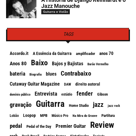
Jazz Manouche
Guitarra e Violão
TAGS
Accordo.it
anos 70
A Essência da Guitarra
amplificador
Baixo
Anos 80
Bajos y Bajistas
Barão Vermelho
Contrabaixo
bateria
blues
Biografia
Cutaway Guitar Magazine
direito autoral
DAW
fender
Entrevista
Gibson
estúdio
domínio público
Guitarra
jazz
gravação
Home Studio
jazz rock
Loopop
MPB
Partitura
Lobão
Músico Pro
Na Mira do Groove
Review
pedal
Premier Guitar
Pedal of the Day