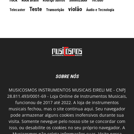
rock
Rock Brasil
Sintetizador
Rodrigo Santos
Teclado
Teste
violão
Transcrição
Telecaster
Áudio e Tecnologia
SOBRE NÓS
MUSICOSMOS INSTRUMENTOS MUSICAIS EIRELI ME - CNPJ
28.811.493/0001-69 - Loja Online de Instrumentos Musicais,
funcionou de 2017 até 2022. A loja de instrumentos
musicais fechou, mas o site continua aqui. Seu navegador
pode armazenar alguns cookies inofensivos durante sua
visita. Somente nevegue pelo nosso site se concordar com
isso, ou desabilite os cookies no seu próprio navegador. A
Musicosmos não coleta informações suas. Visite nossa