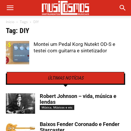
Início
Tags
DIY
Tag: DIY
Montei um Pedal Korg Nutekt OD-S e
testei com guitarra e sintetizador
ÚLTIMAS NOTÍCIAS
Robert Johnson – vida, música e
lendas
Música, Músicos e etc
Baixos Fender Coronado e Fender
Starcaster