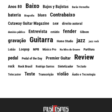
Baixo
Anos 80
Bajos y Bajistas
Barão Vermelho
Contrabaixo
bateria
blues
Biografia
Cutaway Guitar Magazine
direito autoral
DAW
fender
Entrevista
Gibson
estúdio
domínio público
Guitarra
jazz
gravação
Home Studio
jazz rock
Loopop
MPB
Partitura
Lobão
Músico Pro
Na Mira do Groove
Review
pedal
Premier Guitar
Pedal of the Day
rock
Rock Brasil
Sintetizador
Rodrigo Santos
Teclado
Teste
violão
Transcrição
Telecaster
Áudio e Tecnologia