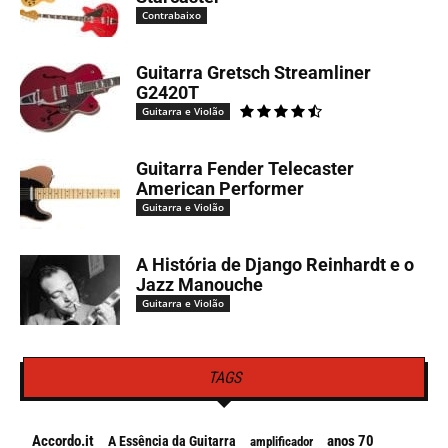
Contrabaixo
Guitarra Gretsch Streamliner
G2420T
Guitarra e Violão
Guitarra Fender Telecaster
American Performer
Guitarra e Violão
A História de Django Reinhardt e o
Jazz Manouche
Guitarra e Violão
TAGS
Accordo.it
anos 70
A Essência da Guitarra
amplificador