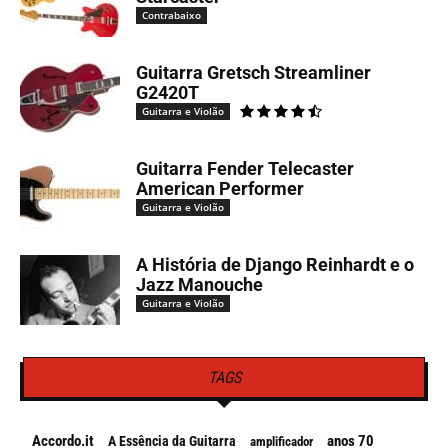
Contrabaixo
Guitarra Gretsch Streamliner
G2420T
Guitarra e Violão
Guitarra Fender Telecaster
American Performer
Guitarra e Violão
A História de Django Reinhardt e o
Jazz Manouche
Guitarra e Violão
TAGS
Accordo.it
anos 70
A Essência da Guitarra
amplificador