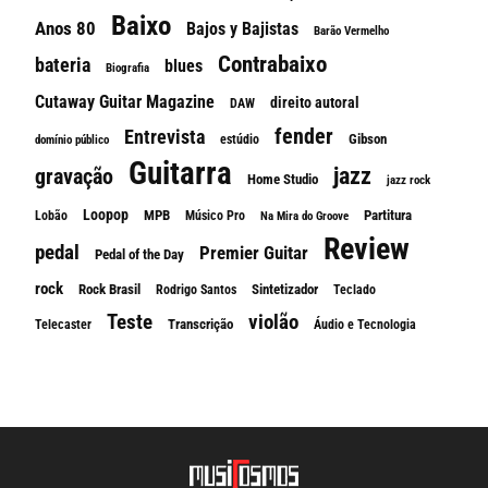
Baixo
Anos 80
Bajos y Bajistas
Barão Vermelho
Contrabaixo
bateria
blues
Biografia
Cutaway Guitar Magazine
direito autoral
DAW
fender
Entrevista
Gibson
estúdio
domínio público
Guitarra
jazz
gravação
Home Studio
jazz rock
Loopop
MPB
Partitura
Lobão
Músico Pro
Na Mira do Groove
Review
pedal
Premier Guitar
Pedal of the Day
rock
Rock Brasil
Sintetizador
Rodrigo Santos
Teclado
Teste
violão
Transcrição
Telecaster
Áudio e Tecnologia