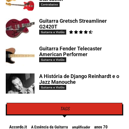
Contrabaixo
Guitarra Gretsch Streamliner
G2420T
Guitarra e Violão
Guitarra Fender Telecaster
American Performer
Guitarra e Violão
A História de Django Reinhardt e o
Jazz Manouche
Guitarra e Violão
TAGS
Accordo.it
anos 70
A Essência da Guitarra
amplificador