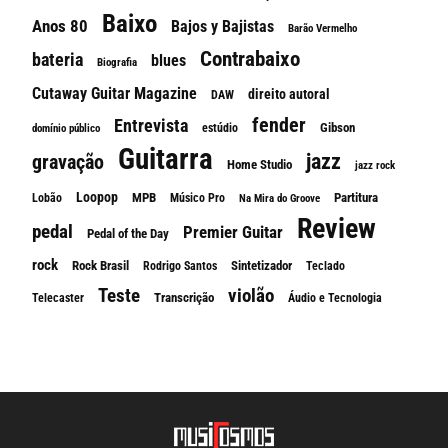
Baixo
Anos 80
Bajos y Bajistas
Barão Vermelho
Contrabaixo
bateria
blues
Biografia
Cutaway Guitar Magazine
direito autoral
DAW
fender
Entrevista
Gibson
estúdio
domínio público
Guitarra
jazz
gravação
Home Studio
jazz rock
Loopop
MPB
Partitura
Lobão
Músico Pro
Na Mira do Groove
Review
pedal
Premier Guitar
Pedal of the Day
rock
Rock Brasil
Sintetizador
Rodrigo Santos
Teclado
Teste
violão
Transcrição
Telecaster
Áudio e Tecnologia