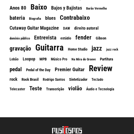
Baixo
Anos 80
Bajos y Bajistas
Barão Vermelho
Contrabaixo
bateria
blues
Biografia
Cutaway Guitar Magazine
direito autoral
DAW
fender
Entrevista
Gibson
estúdio
domínio público
Guitarra
jazz
gravação
Home Studio
jazz rock
Loopop
MPB
Partitura
Lobão
Músico Pro
Na Mira do Groove
Review
pedal
Premier Guitar
Pedal of the Day
rock
Rock Brasil
Sintetizador
Rodrigo Santos
Teclado
Teste
violão
Transcrição
Telecaster
Áudio e Tecnologia