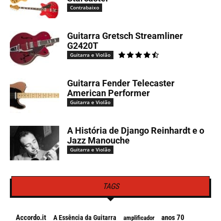
Contrabaixo
Guitarra Gretsch Streamliner
G2420T
Guitarra e Violão
Guitarra Fender Telecaster
American Performer
Guitarra e Violão
A História de Django Reinhardt e o
Jazz Manouche
Guitarra e Violão
TAGS
Accordo.it
anos 70
A Essência da Guitarra
amplificador