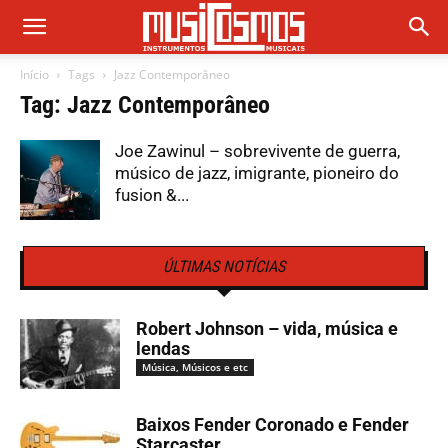
Início
Tags
Jazz Contemporâneo
Tag: Jazz Contemporâneo
Joe Zawinul – sobrevivente de guerra,
músico de jazz, imigrante, pioneiro do
fusion &...
ÚLTIMAS NOTÍCIAS
Robert Johnson – vida, música e
lendas
Música, Músicos e etc
Baixos Fender Coronado e Fender
Starcaster