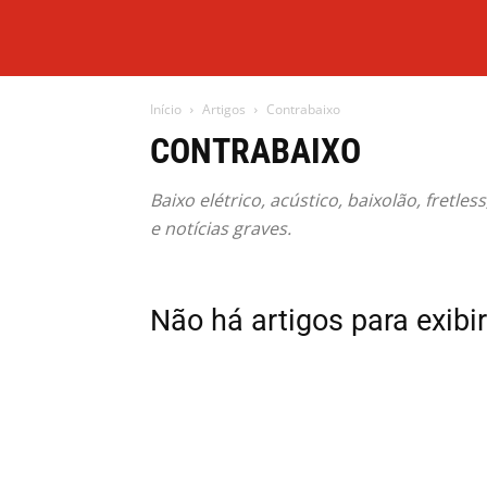
Início
Artigos
Contrabaixo
CONTRABAIXO
Baixo elétrico, acústico, baixolão, fretle
e notícias graves.
Não há artigos para exibir