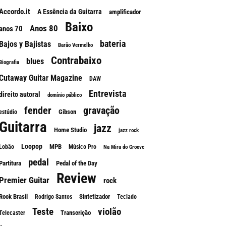
Accordo.it
A Essência da Guitarra
amplificador
Baixo
Anos 80
anos 70
bateria
Bajos y Bajistas
Barão Vermelho
Contrabaixo
blues
Biografia
Cutaway Guitar Magazine
DAW
Entrevista
direito autoral
domínio público
fender
gravação
Gibson
estúdio
Guitarra
jazz
Home Studio
jazz rock
Loopop
MPB
Lobão
Músico Pro
Na Mira do Groove
pedal
Partitura
Pedal of the Day
Review
Premier Guitar
rock
Rock Brasil
Sintetizador
Rodrigo Santos
Teclado
Teste
violão
Transcrição
Telecaster