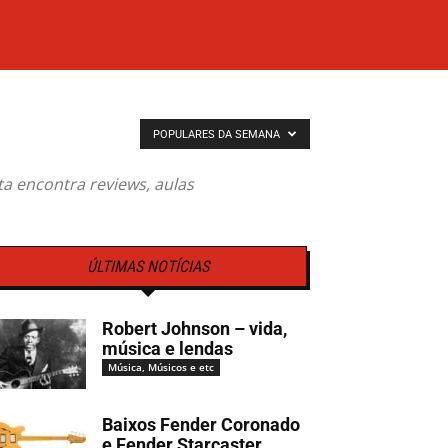
POPULARES DA SEMANA
sta encontra reviews, aulas
ÚLTIMAS NOTÍCIAS
Robert Johnson – vida,
música e lendas
Música, Músicos e etc
Baixos Fender Coronado
e Fender Starcaster