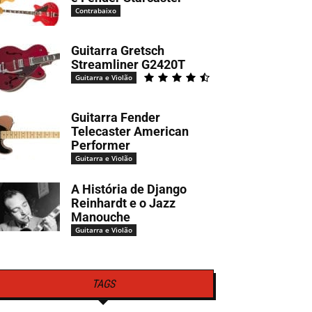
Contrabaixo
Guitarra Gretsch
Streamliner G2420T
Guitarra e Violão
Guitarra Fender
Telecaster American
Performer
Guitarra e Violão
A História de Django
Reinhardt e o Jazz
Manouche
Guitarra e Violão
TAGS