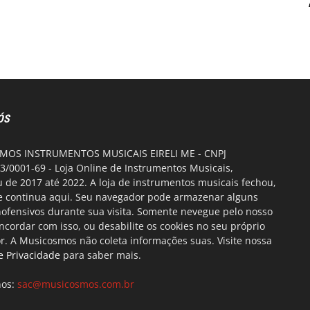
ÓS
OS INSTRUMENTOS MUSICAIS EIRELI ME - CNPJ
3/0001-69 - Loja Online de Instrumentos Musicais,
 de 2017 até 2022. A loja de instrumentos musicais fechou,
te continua aqui. Seu navegador pode armazenar alguns
nofensivos durante sua visita. Somente nevegue pelo nosso
oncordar com isso, ou desabilite os cookies no seu próprio
. A Musicosmos não coleta informações suas. Visite nossa
de Privacidade
para saber mais.
nos:
sac@musicosmos.com.br