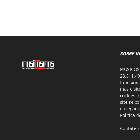
SOBRE N
MUSICOSM
28.811.49
funcionou
mas o si
cookies i
site se c
navegador
Política 
Contate-