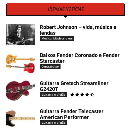
ÚLTIMAS NOTÍCIAS
Robert Johnson – vida, música e
lendas
Música, Músicos e etc
Baixos Fender Coronado e Fender
Starcaster
Contrabaixo
Guitarra Gretsch Streamliner
G2420T
Guitarra e Violão
Guitarra Fender Telecaster
American Performer
Guitarra e Violão