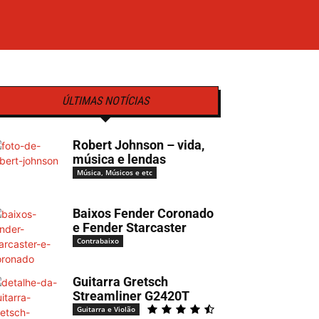
ÚLTIMAS NOTÍCIAS
Robert Johnson – vida,
música e lendas
Música, Músicos e etc
Baixos Fender Coronado
e Fender Starcaster
Contrabaixo
Guitarra Gretsch
Streamliner G2420T
Guitarra e Violão