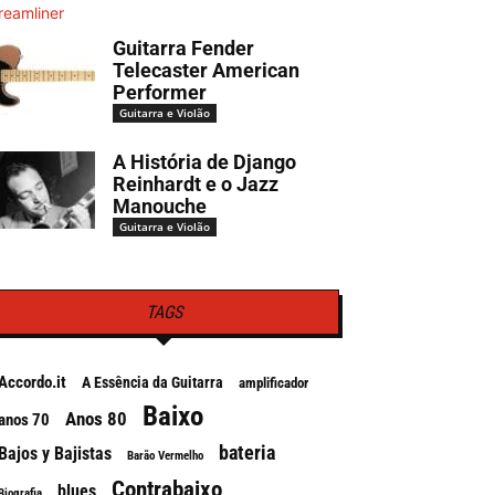
Guitarra Fender
Telecaster American
Performer
Guitarra e Violão
A História de Django
Reinhardt e o Jazz
Manouche
Guitarra e Violão
TAGS
Accordo.it
A Essência da Guitarra
amplificador
Baixo
Anos 80
anos 70
bateria
Bajos y Bajistas
Barão Vermelho
Contrabaixo
blues
Biografia