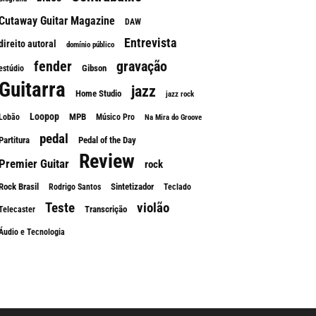
Cutaway Guitar Magazine
DAW
Entrevista
direito autoral
domínio público
fender
gravação
Gibson
estúdio
Guitarra
jazz
Home Studio
jazz rock
Loopop
MPB
Lobão
Músico Pro
Na Mira do Groove
pedal
Partitura
Pedal of the Day
Review
Premier Guitar
rock
Rock Brasil
Sintetizador
Rodrigo Santos
Teclado
Teste
violão
Transcrição
Telecaster
Áudio e Tecnologia