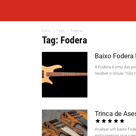
Início
Tags
Fodera
Tag: Fodera
Baixo Fodera 
A Fodera é uma das po
receber o rótulo "não 
Trinca de Ase
Analisar um baixo Fode
instrumentos que saem 