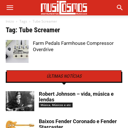
Início
Tags
Tube Screamer
Tag: Tube Screamer
Farm Pedals Farmhouse Compressor
Overdrive
ÚLTIMAS NOTÍCIAS
Robert Johnson – vida, música e
lendas
Música, Músicos e etc
Baixos Fender Coronado e Fender
Starcaster