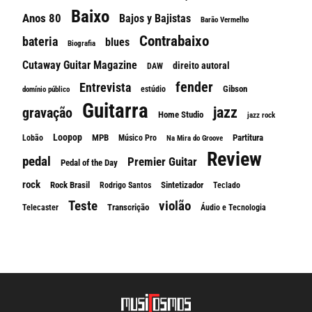
Baixo
Anos 80
Bajos y Bajistas
Barão Vermelho
Contrabaixo
bateria
blues
Biografia
Cutaway Guitar Magazine
direito autoral
DAW
fender
Entrevista
Gibson
estúdio
domínio público
Guitarra
jazz
gravação
Home Studio
jazz rock
Loopop
MPB
Partitura
Lobão
Músico Pro
Na Mira do Groove
Review
pedal
Premier Guitar
Pedal of the Day
rock
Rock Brasil
Sintetizador
Rodrigo Santos
Teclado
Teste
violão
Transcrição
Telecaster
Áudio e Tecnologia