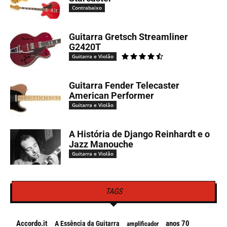
Contrabaixo
Guitarra Gretsch Streamliner
G2420T
Guitarra e Violão
Guitarra Fender Telecaster
American Performer
Guitarra e Violão
A História de Django Reinhardt e o
Jazz Manouche
Guitarra e Violão
TAGS
Accordo.it
anos 70
A Essência da Guitarra
amplificador