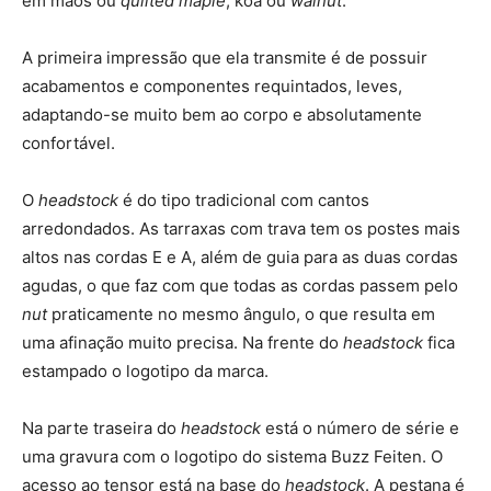
em mãos ou
quilted maple
, koa ou
walnut
.
A primeira impressão que ela transmite é de possuir
acabamentos e componentes requintados, leves,
adaptando-se muito bem ao corpo e absolutamente
confortável.
O
headstock
é do tipo tradicional com cantos
arredondados. As tarraxas com trava tem os postes mais
altos nas cordas E e A, além de guia para as duas cordas
agudas, o que faz com que todas as cordas passem pelo
nut
praticamente no mesmo ângulo, o que resulta em
uma afinação muito precisa. Na frente do
headstock
fica
estampado o logotipo da marca.
Na parte traseira do
headstock
está o número de série e
uma gravura com o logotipo do sistema Buzz Feiten. O
acesso ao tensor está na base do
headstock
. A pestana é