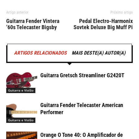
Artigo anterior
Próximo artigo
Guitarra Fender Vintera
Pedal Electro-Harmonix
’60s Telecaster Bigsby
Sovtek Deluxe Big Muff Pi
ARTIGOS RELACIONADOS
MAIS DESTE(A) AUTOR(A)
Guitarra Gretsch Streamliner G2420T
Guitarra e Violão
Guitarra Fender Telecaster American
Performer
Guitarra e Violão
Orange O Tone 40: O Amplificador de