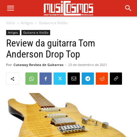
Início
Artigos
Guitarra e Violão
Artigos
Guitarra e Violão
Review da guitarra Tom
Anderson Drop Top
Por
Cutaway Revista de Guitarras
-
23 de dezembro de 2021