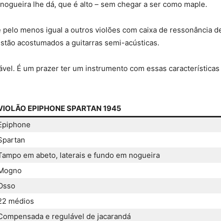
 nogueira lhe dá, que é alto – sem chegar a ser como maple.
 pelo menos igual a outros violões com caixa de ressonância de
stão acostumados a guitarras semi-acústicas.
vel. É um prazer ter um instrumento com essas característica
VIOLÃO EPIPHONE SPARTAN 1945
Epiphone
Spartan
Tampo em abeto, laterais e fundo em nogueira
Mogno
Osso
22 médios
Compensada e regulável de jacarandá