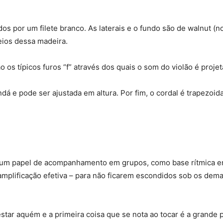
os por um filete branco. As laterais e o fundo são de walnut (
veios dessa madeira.
os típicos furos “f” através dos quais o som do violão é proj
dá e pode ser ajustada em altura. Por fim, o cordal é trapezoidal
m um papel de acompanhamento em grupos, como base rítmica 
amplificação efetiva – para não ficarem escondidos sob os de
star aquém e a primeira coisa que se nota ao tocar é a grande