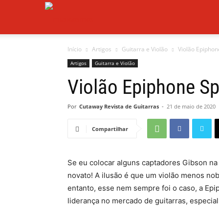
Musicosmos
Início
Artigos
Guitarra e Violão
Violão Epiphon
Artigos
Guitarra e Violão
Violão Epiphone S
Por
Cutaway Revista de Guitarras
-
21 de maio de 2020
Compartilhar
Se eu colocar alguns captadores Gibson n
novato! A ilusão é que um violão menos no
entanto, esse nem sempre foi o caso, a Epi
liderança no mercado de guitarras, especia