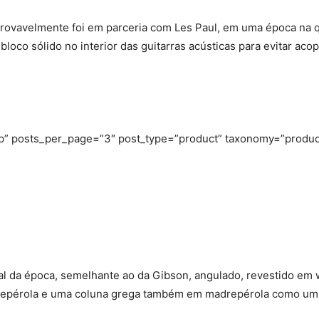
 provavelmente foi em parceria com Les Paul, em uma época na
 bloco sólido no interior das guitarras acústicas para evitar ac
php” posts_per_page=”3″ post_type=”product” taxonomy=”produ
al da época, semelhante ao da Gibson, angulado, revestido em 
drepérola e uma coluna grega também em madrepérola como um