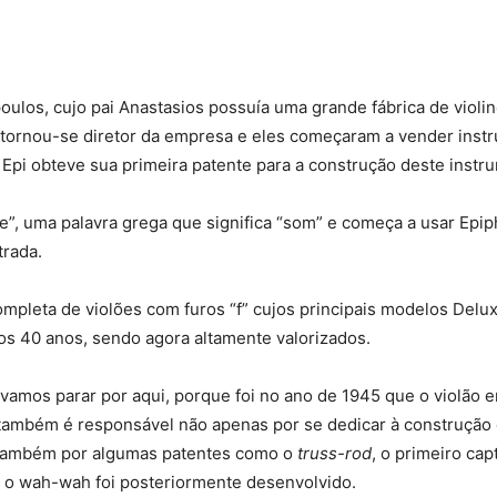
los, cujo pai Anastasios possuía uma grande fábrica de violin
i tornou-se diretor da empresa e eles começaram a vender ins
e Epi obteve sua primeira patente para a construção deste instr
, uma palavra grega que significa “som” e começa a usar Epi
trada.
mpleta de violões com furos “f” cujos principais modelos Del
s 40 anos, sendo agora altamente valorizados.
s vamos parar por aqui, porque foi no ano de 1945 que o violão 
ambém é responsável não apenas por se dedicar à construção de
 também por algumas patentes como o
truss-rod
, o primeiro cap
l o wah-wah foi posteriormente desenvolvido.