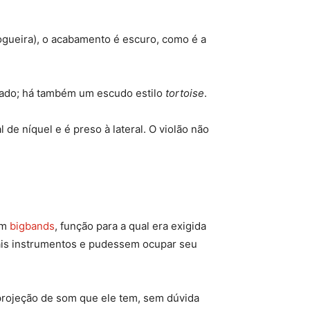
nogueira), o acabamento é escuro, como é a
etado; há também um escudo estilo
tortoise
.
 de níquel e é preso à lateral. O violão não
em
bigbands
, função para a qual era exigida
mais instrumentos e pudessem ocupar seu
 projeção de som que ele tem, sem dúvida