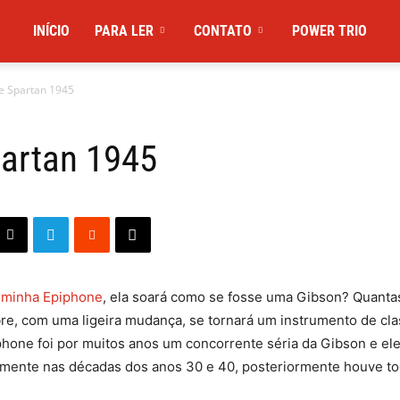
INÍCIO
PARA LER
CONTATO
POWER TRIO
e Spartan 1945
partan 1945
a
minha Epiphone
, ela soará como se fosse uma Gibson? Quant
bre, com uma ligeira mudança, se tornará um instrumento de cl
phone foi por muitos anos um concorrente séria da Gibson e ele
lmente nas décadas dos anos 30 e 40, posteriormente houve tod