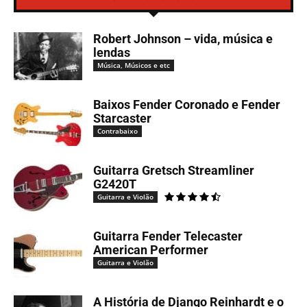
Robert Johnson – vida, música e
lendas
Música, Músicos e etc
Baixos Fender Coronado e Fender
Starcaster
Contrabaixo
Guitarra Gretsch Streamliner
G2420T
Guitarra e Violão
Guitarra Fender Telecaster
American Performer
Guitarra e Violão
A História de Django Reinhardt e o