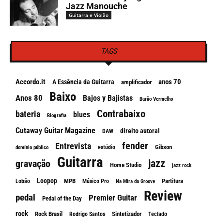
Jazz Manouche
Guitarra e Violão
TAGS
Accordo.it
anos 70
A Essência da Guitarra
amplificador
Baixo
Anos 80
Bajos y Bajistas
Barão Vermelho
Contrabaixo
bateria
blues
Biografia
Cutaway Guitar Magazine
direito autoral
DAW
fender
Entrevista
Gibson
estúdio
domínio público
Guitarra
jazz
gravação
Home Studio
jazz rock
Loopop
MPB
Partitura
Lobão
Músico Pro
Na Mira do Groove
Review
pedal
Premier Guitar
Pedal of the Day
rock
Rock Brasil
Sintetizador
Rodrigo Santos
Teclado