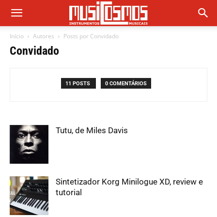
Início
Autores
Posts por Convidado
Convidado
11 POSTS
0 COMENTÁRIOS
Tutu, de Miles Davis
Sintetizador Korg Minilogue XD, review e
tutorial