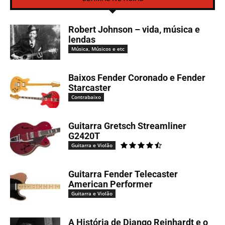
Robert Johnson – vida, música e
lendas
Música, Músicos e etc
Baixos Fender Coronado e Fender
Starcaster
Contrabaixo
Guitarra Gretsch Streamliner
G2420T
Guitarra e Violão
Guitarra Fender Telecaster
American Performer
Guitarra e Violão
A História de Django Reinhardt e o