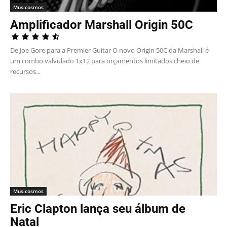
Musicosmos
Amplificador Marshall Origin 50C
De Joe Gore para a Premier Guitar O novo Origin 50C da Marshall é
um combo valvulado 1x12 para orçamentos limitados cheio de
recursos...
Musicosmos
Eric Clapton lança seu álbum de
Natal