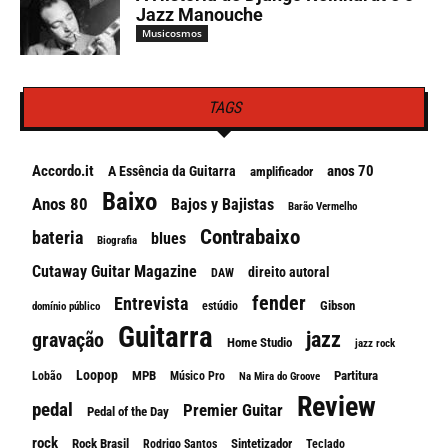
Jazz Manouche
Musicosmos
TAGS
Accordo.it
anos 70
A Essência da Guitarra
amplificador
Baixo
Anos 80
Bajos y Bajistas
Barão Vermelho
Contrabaixo
bateria
blues
Biografia
Cutaway Guitar Magazine
direito autoral
DAW
fender
Entrevista
Gibson
estúdio
domínio público
Guitarra
jazz
gravação
Home Studio
jazz rock
Loopop
MPB
Partitura
Lobão
Músico Pro
Na Mira do Groove
Review
pedal
Premier Guitar
Pedal of the Day
rock
Rock Brasil
Sintetizador
Rodrigo Santos
Teclado