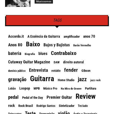
Musicosmos
TAGS
Accordo.it
anos 70
A Essência da Guitarra
amplificador
Baixo
Anos 80
Bajos y Bajistas
Barão Vermelho
Contrabaixo
bateria
blues
Biografia
Cutaway Guitar Magazine
direito autoral
DAW
fender
Entrevista
Gibson
estúdio
domínio público
Guitarra
jazz
gravação
Home Studio
jazz rock
Loopop
MPB
Partitura
Lobão
Músico Pro
Na Mira do Groove
Review
pedal
Premier Guitar
Pedal of the Day
rock
Rock Brasil
Sintetizador
Rodrigo Santos
Teclado
Teste
violão
Transcrição
Telecaster
Áudio e Tecnologia