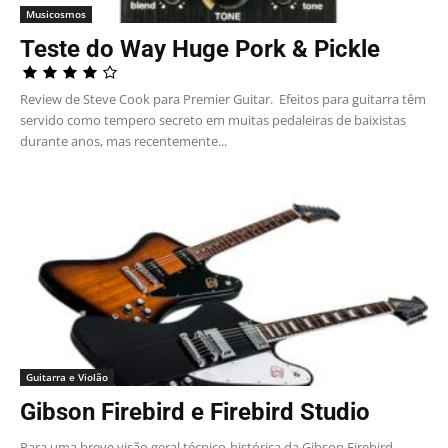
Musicosmos
Teste do Way Huge Pork & Pickle
Review de Steve Cook para Premier Guitar. Efeitos para guitarra têm
servido como tempero secreto em muitas pedaleiras de baixistas
durante anos, mas recentemente...
Guitarra e Violão
Gibson Firebird e Firebird Studio
Para uma breve visão geral técnico-histórica da Gibson Firebird,