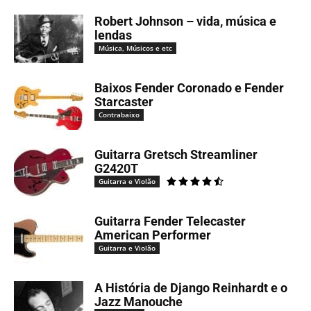
Robert Johnson – vida, música e
lendas
Música, Músicos e etc
Baixos Fender Coronado e Fender
Starcaster
Contrabaixo
Guitarra Gretsch Streamliner
G2420T
Guitarra e Violão
Guitarra Fender Telecaster
American Performer
Guitarra e Violão
A História de Django Reinhardt e o
Jazz Manouche