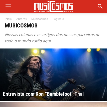
Início
Autores
Musicosmos
Página 8
MUSICOSMOS
Nossas colunas e os artigos dos nossos parceiros de
todo o mundo estão aqui.
Entrevista com Ron “Bumblefoot” Thal