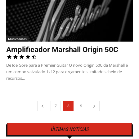
Musicosmos
Amplificador Marshall Origin 50C
De Joe Gore para a Premier Guitar O novo Origin 50C da Marshall é
um combo valvulado 1x12 para orçamentos limitados cheio de
recursos...
7
8
9
ÚLTIMAS NOTÍCIAS