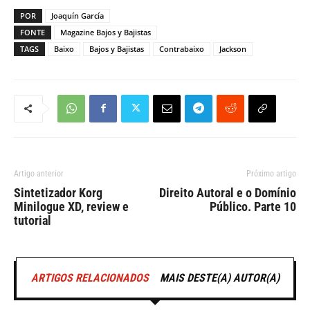
POR
Joaquín García
FONTE
Magazine Bajos y Bajistas
TAGS
Baixo
Bajos y Bajistas
Contrabaixo
Jackson
Artigo anterior
Próximo artigo
Sintetizador Korg
Direito Autoral e o Domínio
Minilogue XD, review e
Público. Parte 10
tutorial
ARTIGOS RELACIONADOS
MAIS DESTE(A) AUTOR(A)