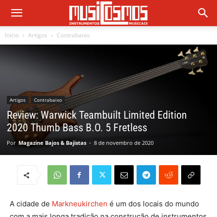
Início
Artigos
Contrabaixo
Artigos
Contrabaixo
Review: Warwick Teambuilt Limited Edition
2020 Thumb Bass B.O. 5 Fretless
Por
Magazine Bajos & Bajistas
-
8 de novembro de 2020
A cidade de
Markneukirchen
é um dos locais do mundo
com a mais longa tradição na construção de instrumentos