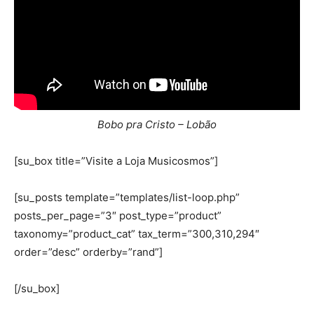
Bobo pra Cristo – Lobão
[su_box title=”Visite a Loja Musicosmos”]
[su_posts template=”templates/list-loop.php”
posts_per_page=”3″ post_type=”product”
taxonomy=”product_cat” tax_term=”300,310,294″
order=”desc” orderby=”rand”]
[/su_box]