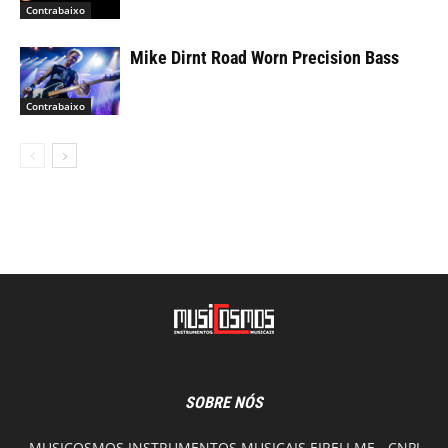
Contrabaixo
Mike Dirnt Road Worn Precision Bass
Contrabaixo
SOBRE NÓS
MUSICOSMOS INSTRUMENTOS MUSICAIS EIRELI ME - CNPJ