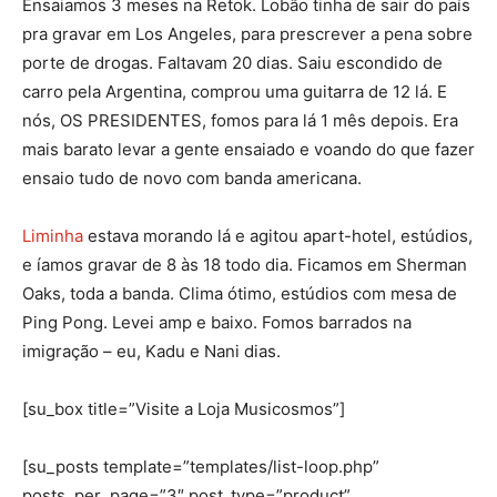
Ensaiamos 3 meses na Retok. Lobão tinha de sair do país
pra gravar em Los Angeles, para prescrever a pena sobre
porte de drogas. Faltavam 20 dias. Saiu escondido de
carro pela Argentina, comprou uma guitarra de 12 lá. E
nós, OS PRESIDENTES, fomos para lá 1 mês depois. Era
mais barato levar a gente ensaiado e voando do que fazer
ensaio tudo de novo com banda americana.
Liminha
estava morando lá e agitou apart-hotel, estúdios,
e íamos gravar de 8 às 18 todo dia. Ficamos em Sherman
Oaks, toda a banda. Clima ótimo, estúdios com mesa de
Ping Pong. Levei amp e baixo. Fomos barrados na
imigração – eu, Kadu e Nani dias.
[su_box title=”Visite a Loja Musicosmos”]
[su_posts template=”templates/list-loop.php”
posts_per_page=”3″ post_type=”product”