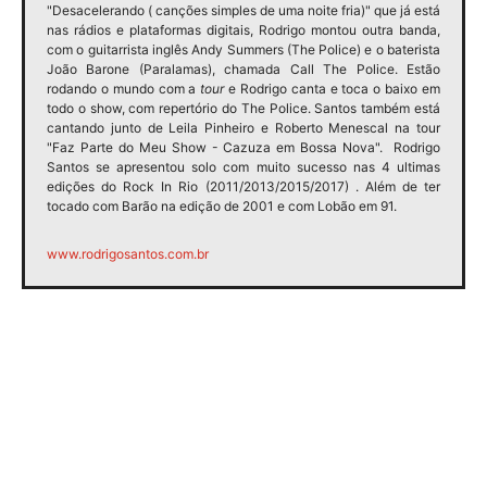
"Desacelerando ( canções simples de uma noite fria)" que já está
nas rádios e plataformas digitais,
Rodrigo
montou outra banda,
com o guitarrista inglês Andy Summers (The Police) e o baterista
João Barone (Paralamas), chamada Call The Police. Estão
rodando o mundo com a
tour
e
Rodrigo
canta e toca o baixo em
todo o show, com repertório do The Police.
Santos
também está
cantando junto de Leila Pinheiro e Roberto Menescal na tour
"Faz Parte do Meu Show - Cazuza em Bossa Nova".
Rodrigo
Santos
se apresentou solo com muito sucesso nas 4 ultimas
edições do Rock In Rio (2011/2013/2015/2017) . Além de ter
tocado com Barão na edição de 2001 e com Lobão em 91.
www.rodrigosantos.com.br