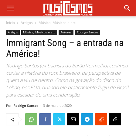
Início
Artigos
Música, Músicos e etc
Artigos
Música, Músicos e etc
Autores
Rodrigo Santos
Immigrant Song – a entrada na
América!
Rodrigo Santos (ex baixista do Barão Vermelho) continua
contar a história do rock brasileiro, da perspectiva de
quem a viu de dentro. Como na gravação do disco do
Lobão, nos EUA, quando ele praticamente fugiu do Brasil
para escapar de uma condenação.
Por
Rodrigo Santos
-
3 de maio de 2020